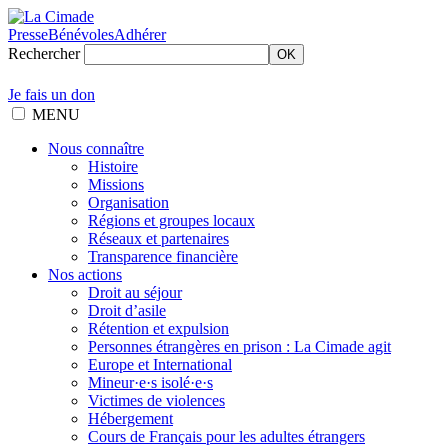
Presse
Bénévoles
Adhérer
Rechercher
OK
Je fais un don
MENU
Nous connaître
Histoire
Missions
Organisation
Régions et groupes locaux
Réseaux et partenaires
Transparence financière
Nos actions
Droit au séjour
Droit d’asile
Rétention et expulsion
Personnes étrangères en prison : La Cimade agit
Europe et International
Mineur·e·s isolé·e·s
Victimes de violences
Hébergement
Cours de Français pour les adultes étrangers