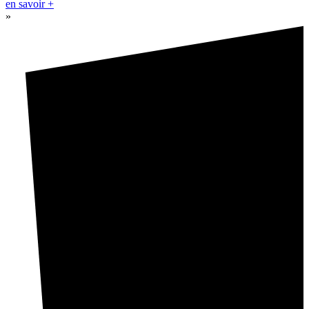
en savoir +
»