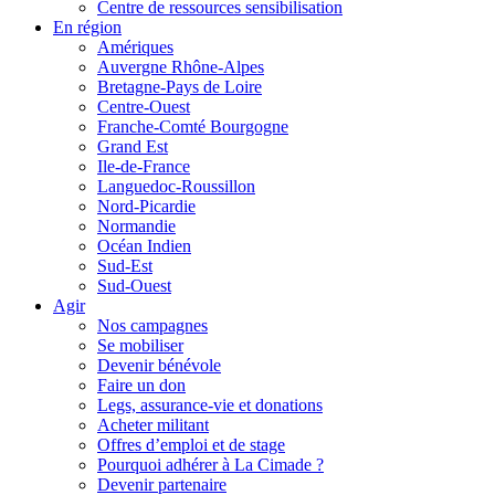
Centre de ressources sensibilisation
En région
Amériques
Auvergne Rhône-Alpes
Bretagne-Pays de Loire
Centre-Ouest
Franche-Comté Bourgogne
Grand Est
Ile-de-France
Languedoc-Roussillon
Nord-Picardie
Normandie
Océan Indien
Sud-Est
Sud-Ouest
Agir
Nos campagnes
Se mobiliser
Devenir bénévole
Faire un don
Legs, assurance-vie et donations
Acheter militant
Offres d’emploi et de stage
Pourquoi adhérer à La Cimade ?
Devenir partenaire