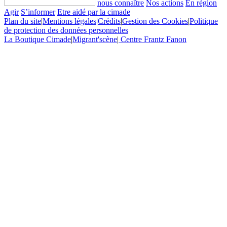
nous connaître
Nos actions
En région
Agir
S’informer
Etre aidé par la cimade
Plan du site
|
Mentions légales
|
Crédits
|
Gestion des Cookies
|
Politique
de protection des données personnelles
La Boutique Cimade
|
Migrant'scène
|
Centre Frantz Fanon