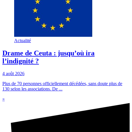
Actualité
Drame de Ceuta : jusqu’où ira
l’indignité ?
4 août 2026
Plus de 70 personnes officiellement décédées, sans doute plus de
130 selon les associations. De ...
»