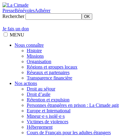
Presse
Bénévoles
Adhérer
Rechercher
OK
Je fais un don
MENU
Nous connaître
Histoire
Missions
Organisation
Régions et groupes locaux
Réseaux et partenaires
Transparence financière
Nos actions
Droit au séjour
Droit d’asile
Rétention et expulsion
Personnes étrangères en prison : La Cimade agit
Europe et International
Mineur·e·s isolé·e·s
Victimes de violences
Hébergement
Cours de Français pour les adultes étrangers