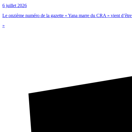
6 juillet 2026
Le onzième numéro de la gazette « Yana marre du CRA » vient d’être 
»