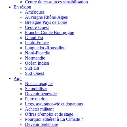
Centre de ressources sensibilisation
En région
Amériques
Auvergne Rhône-Alpes
Bretagne-Pays de Loire
Centre-Ouest
Franche-Comté Bourgogne
Grand Est
Ile-de-France
Languedoc-Roussillon
Nord-Picardie
Normandie
Océan Indien
Sud-Est
Sud-Ouest
Agir
Nos campagnes
Se mobiliser
Devenir bénévole
Faire un don
Legs, assurance-vie et donations
Acheter militant
Offres d’emploi et de stage
Pourquoi adhérer à La Cimade ?
Devenir partenaire