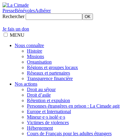
Presse
Bénévoles
Adhérer
Rechercher
OK
Je fais un don
MENU
Nous connaître
Histoire
Missions
Organisation
Régions et groupes locaux
Réseaux et partenaires
Transparence financière
Nos actions
Droit au séjour
Droit d’asile
Rétention et expulsion
Personnes étrangères en prison : La Cimade agit
Europe et International
Mineur·e·s isolé·e·s
Victimes de violences
Hébergement
Cours de Français pour les adultes étrangers