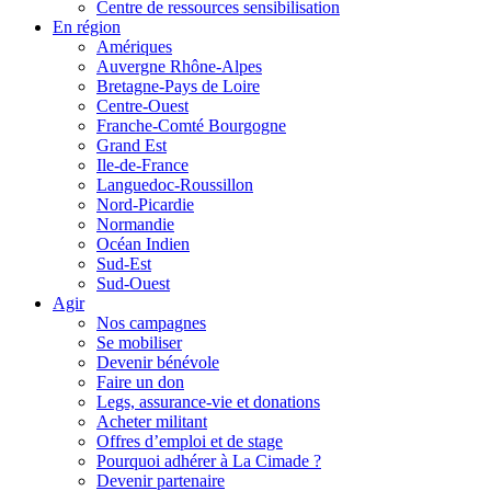
Centre de ressources sensibilisation
En région
Amériques
Auvergne Rhône-Alpes
Bretagne-Pays de Loire
Centre-Ouest
Franche-Comté Bourgogne
Grand Est
Ile-de-France
Languedoc-Roussillon
Nord-Picardie
Normandie
Océan Indien
Sud-Est
Sud-Ouest
Agir
Nos campagnes
Se mobiliser
Devenir bénévole
Faire un don
Legs, assurance-vie et donations
Acheter militant
Offres d’emploi et de stage
Pourquoi adhérer à La Cimade ?
Devenir partenaire