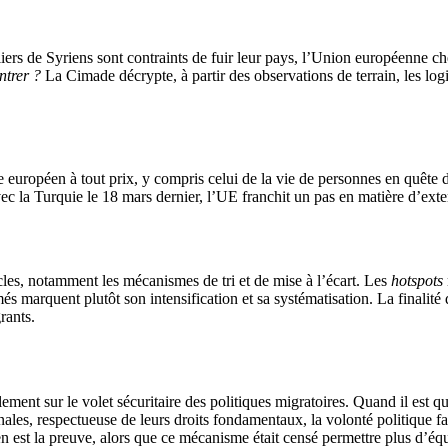
liers de Syriens sont contraints de fuir leur pays, l’Union européenne ch
ntrer ?
La Cimade décrypte, à partir des observations de terrain, les log
e européen à tout prix, y compris celui de la vie de personnes en quête d
c la Turquie le 18 mars dernier, l’UE franchit un pas en matière d’extern
acles, notamment les mécanismes de tri et de mise à l’écart. Les
hotspots
rmés marquent plutôt son intensification et sa systématisation. La finalit
rants.
ment sur le volet sécuritaire des politiques migratoires. Quand il est 
les, respectueuse de leurs droits fondamentaux, la volonté politique fait
 en est la preuve, alors que ce mécanisme était censé permettre plus d’équ