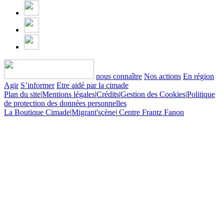
nous connaître
Nos actions
En région
Agir
S’informer
Etre aidé par la cimade
Plan du site
|
Mentions légales
|
Crédits
|
Gestion des Cookies
|
Politique
de protection des données personnelles
La Boutique Cimade
|
Migrant'scène
|
Centre Frantz Fanon