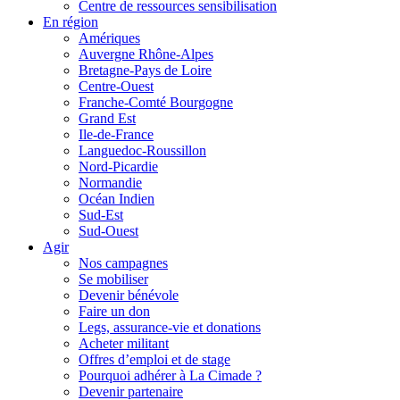
Centre de ressources sensibilisation
En région
Amériques
Auvergne Rhône-Alpes
Bretagne-Pays de Loire
Centre-Ouest
Franche-Comté Bourgogne
Grand Est
Ile-de-France
Languedoc-Roussillon
Nord-Picardie
Normandie
Océan Indien
Sud-Est
Sud-Ouest
Agir
Nos campagnes
Se mobiliser
Devenir bénévole
Faire un don
Legs, assurance-vie et donations
Acheter militant
Offres d’emploi et de stage
Pourquoi adhérer à La Cimade ?
Devenir partenaire