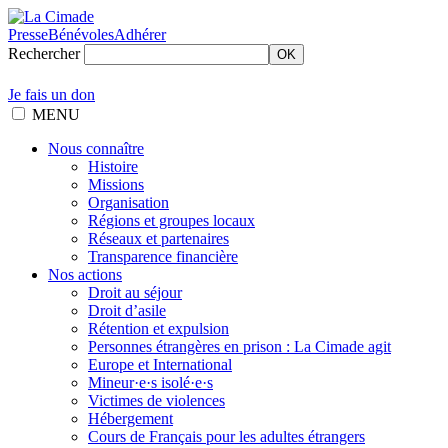
Presse
Bénévoles
Adhérer
Rechercher
OK
Je fais un don
MENU
Nous connaître
Histoire
Missions
Organisation
Régions et groupes locaux
Réseaux et partenaires
Transparence financière
Nos actions
Droit au séjour
Droit d’asile
Rétention et expulsion
Personnes étrangères en prison : La Cimade agit
Europe et International
Mineur·e·s isolé·e·s
Victimes de violences
Hébergement
Cours de Français pour les adultes étrangers