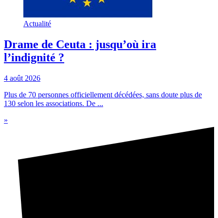
Actualité
Drame de Ceuta : jusqu’où ira
l’indignité ?
4 août 2026
Plus de 70 personnes officiellement décédées, sans doute plus de
130 selon les associations. De ...
»