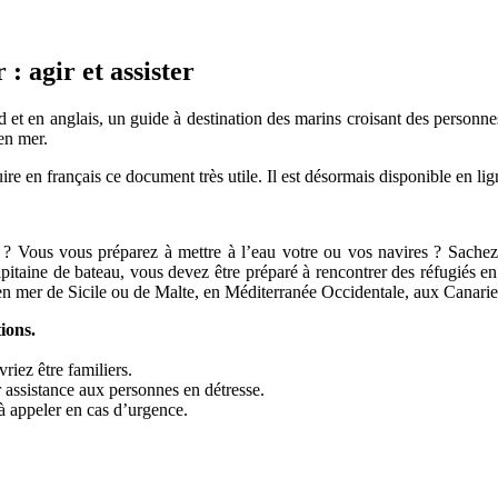
: agir et assister
 et en anglais, un guide à destination des marins croisant des personnes
en mer.
e en français ce document très utile. Il est désormais disponible en lig
ur ? Vous vous préparez à mettre à l’eau votre ou vos navires ? Sache
pitaine de bateau, vous devez être préparé à rencontrer des réfugiés en
 en mer de Sicile ou de Malte, en Méditerranée Occidentale, aux Canaries
ions.
riez être familiers.
r assistance aux personnes en détresse.
à appeler en cas d’urgence.