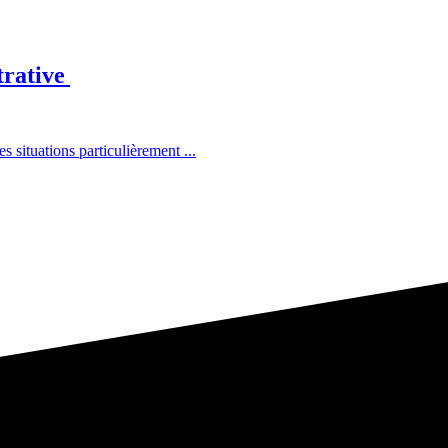
trative
situations particulièrement ...