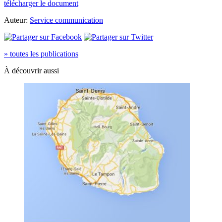
télécharger le document
Auteur:
Service communication
» toutes les publications
À découvrir aussi