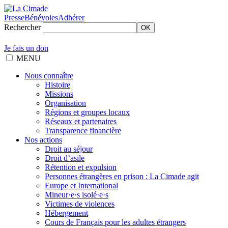
Presse
Bénévoles
Adhérer
Rechercher
OK
Je fais un don
MENU
Nous connaître
Histoire
Missions
Organisation
Régions et groupes locaux
Réseaux et partenaires
Transparence financière
Nos actions
Droit au séjour
Droit d’asile
Rétention et expulsion
Personnes étrangères en prison : La Cimade agit
Europe et International
Mineur·e·s isolé·e·s
Victimes de violences
Hébergement
Cours de Français pour les adultes étrangers