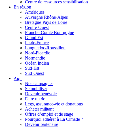
Centre de ressources sensibilisation
En région
Amériques
Auvergne Rhône-Alpes
Bretagne-Pays de Loire
Centre-Ouest
Franche-Comté Bourgogne
Grand Est
Ile-de-France
Languedoc-Roussillon
Nord-Picardie
Normandie
Océan Indien
Sud-Est
Sud-Ouest
Agir
Nos campagnes
Se mobiliser
Devenir bénévole
Faire un don
Legs, assurance-vie et donations
Acheter militant
Offres d’emploi et de stage
Pourquoi adhérer à La Cimade ?
Devenir partenaire