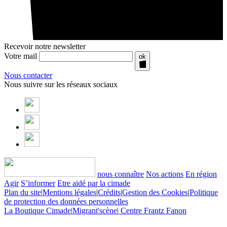
Recevoir notre newsletter
Votre mail
ok
Nous contacter
Nous suivre sur les réseaux sociaux
nous connaître
Nos actions
En région
Agir
S’informer
Etre aidé par la cimade
Plan du site
|
Mentions légales
|
Crédits
|
Gestion des Cookies
|
Politique
de protection des données personnelles
La Boutique Cimade
|
Migrant'scène
|
Centre Frantz Fanon