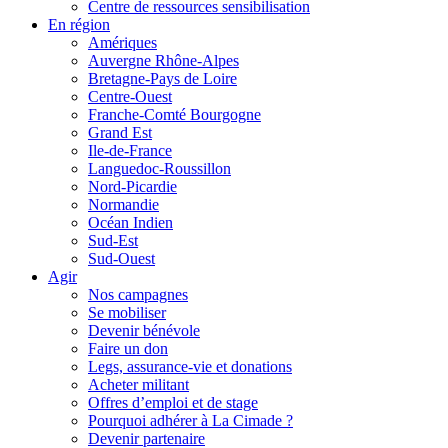
Centre de ressources sensibilisation
En région
Amériques
Auvergne Rhône-Alpes
Bretagne-Pays de Loire
Centre-Ouest
Franche-Comté Bourgogne
Grand Est
Ile-de-France
Languedoc-Roussillon
Nord-Picardie
Normandie
Océan Indien
Sud-Est
Sud-Ouest
Agir
Nos campagnes
Se mobiliser
Devenir bénévole
Faire un don
Legs, assurance-vie et donations
Acheter militant
Offres d’emploi et de stage
Pourquoi adhérer à La Cimade ?
Devenir partenaire