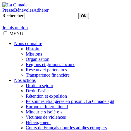
Presse
Bénévoles
Adhérer
Rechercher
OK
Je fais un don
MENU
Nous connaître
Histoire
Missions
Organisation
Régions et groupes locaux
Réseaux et partenaires
Transparence financière
Nos actions
Droit au séjour
Droit d’asile
Rétention et expulsion
Personnes étrangères en prison : La Cimade agit
Europe et International
Mineur·e·s isolé·e·s
Victimes de violences
Hébergement
Cours de Français pour les adultes étrangers