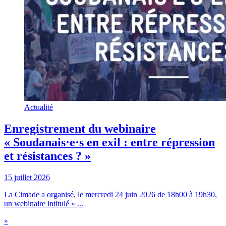
Actualité
Enregistrement du webinaire
« Soudanais·e·s en exil : entre répression
et résistances ? »
15 juillet 2026
La Cimade a organisé, le mercredi 24 juin 2026 de 18h00 à 19h30,
un webinaire intitulé « ...
»