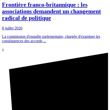
Frontière franco-britannique : les
associations demandent un changement
radical de politique
8 juillet 2026
La commission d'enquête parlementaire, chargée d'examiner les
conséquences des accords ...
»