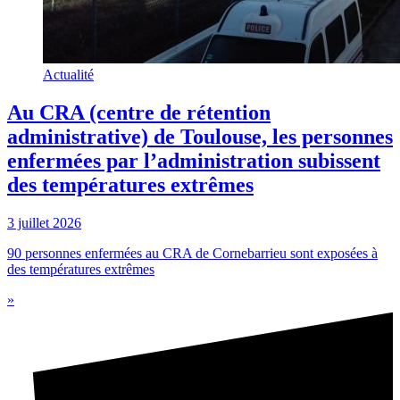
Actualité
Au CRA (centre de rétention
administrative) de Toulouse, les personnes
enfermées par l’administration subissent
des températures extrêmes
3 juillet 2026
90 personnes enfermées au CRA de Cornebarrieu sont exposées à
des températures extrêmes
»