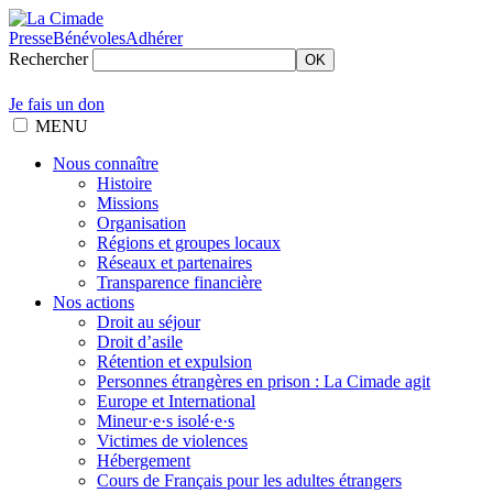
Presse
Bénévoles
Adhérer
Rechercher
OK
Je fais un don
MENU
Nous connaître
Histoire
Missions
Organisation
Régions et groupes locaux
Réseaux et partenaires
Transparence financière
Nos actions
Droit au séjour
Droit d’asile
Rétention et expulsion
Personnes étrangères en prison : La Cimade agit
Europe et International
Mineur·e·s isolé·e·s
Victimes de violences
Hébergement
Cours de Français pour les adultes étrangers