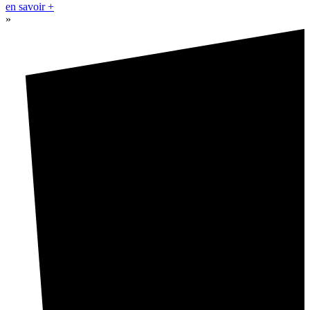
en savoir +
»