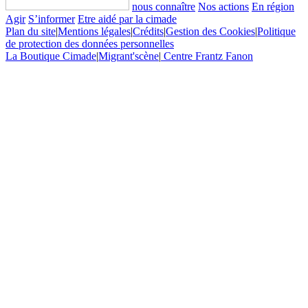
nous connaître
Nos actions
En région
Agir
S’informer
Etre aidé par la cimade
Plan du site
|
Mentions légales
|
Crédits
|
Gestion des Cookies
|
Politique
de protection des données personnelles
La Boutique Cimade
|
Migrant'scène
|
Centre Frantz Fanon