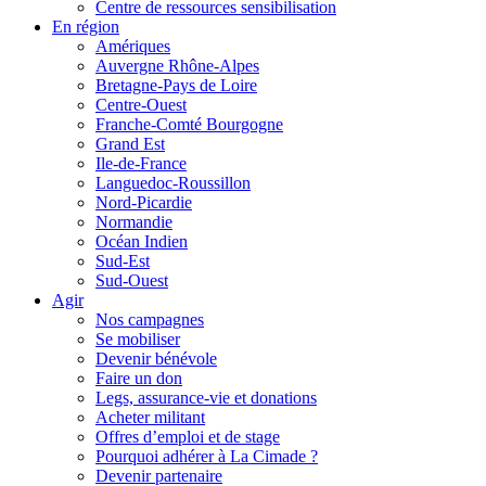
Centre de ressources sensibilisation
En région
Amériques
Auvergne Rhône-Alpes
Bretagne-Pays de Loire
Centre-Ouest
Franche-Comté Bourgogne
Grand Est
Ile-de-France
Languedoc-Roussillon
Nord-Picardie
Normandie
Océan Indien
Sud-Est
Sud-Ouest
Agir
Nos campagnes
Se mobiliser
Devenir bénévole
Faire un don
Legs, assurance-vie et donations
Acheter militant
Offres d’emploi et de stage
Pourquoi adhérer à La Cimade ?
Devenir partenaire