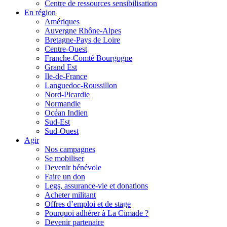
Centre de ressources sensibilisation
En région
Amériques
Auvergne Rhône-Alpes
Bretagne-Pays de Loire
Centre-Ouest
Franche-Comté Bourgogne
Grand Est
Ile-de-France
Languedoc-Roussillon
Nord-Picardie
Normandie
Océan Indien
Sud-Est
Sud-Ouest
Agir
Nos campagnes
Se mobiliser
Devenir bénévole
Faire un don
Legs, assurance-vie et donations
Acheter militant
Offres d’emploi et de stage
Pourquoi adhérer à La Cimade ?
Devenir partenaire