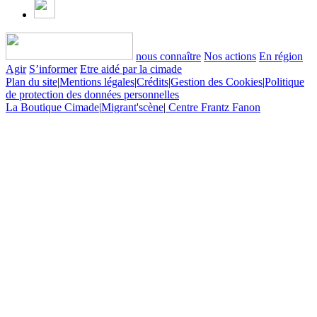
nous connaître
Nos actions
En région
Agir
S’informer
Etre aidé par la cimade
Plan du site
|
Mentions légales
|
Crédits
|
Gestion des Cookies
|
Politique
de protection des données personnelles
La Boutique Cimade
|
Migrant'scène
|
Centre Frantz Fanon