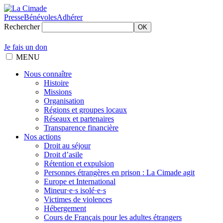
Presse
Bénévoles
Adhérer
Rechercher
OK
Je fais un don
MENU
Nous connaître
Histoire
Missions
Organisation
Régions et groupes locaux
Réseaux et partenaires
Transparence financière
Nos actions
Droit au séjour
Droit d’asile
Rétention et expulsion
Personnes étrangères en prison : La Cimade agit
Europe et International
Mineur·e·s isolé·e·s
Victimes de violences
Hébergement
Cours de Français pour les adultes étrangers