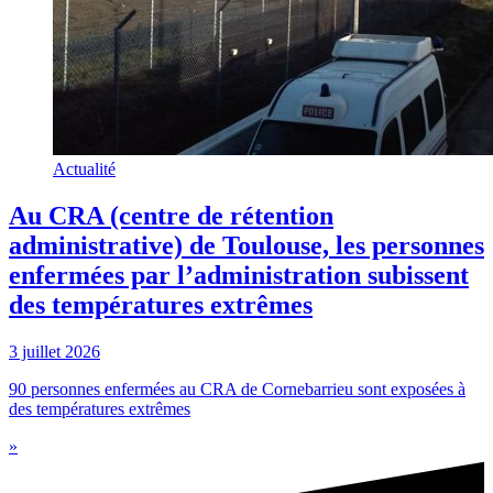
Actualité
Au CRA (centre de rétention
administrative) de Toulouse, les personnes
enfermées par l’administration subissent
des températures extrêmes
3 juillet 2026
90 personnes enfermées au CRA de Cornebarrieu sont exposées à
des températures extrêmes
»