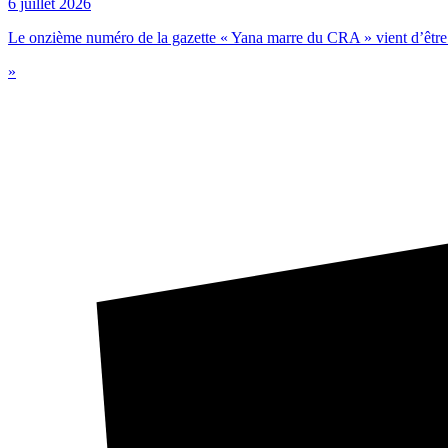
6 juillet 2026
Le onzième numéro de la gazette « Yana marre du CRA » vient d’être 
»