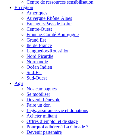
Centre de ressources sensibilisation
En région
Amériques
Auvergne Rhône-Alpes
Bretagne-Pays de Loire
Centre-Ouest
Franche-Comté Bourgogne
Grand Est
Ile-de-France
Languedoc-Roussillon
Nord-Picardie
Normandie
Océan Indien
Sud-Est
Sud-Ouest
Agir
Nos campagnes
Se mobiliser
Devenir bénévole
Faire un don
Legs, assurance-vie et donations
Acheter militant
Offres d’emploi et de stage
Pourquoi adhérer à La Cimade ?
Devenir partenaire