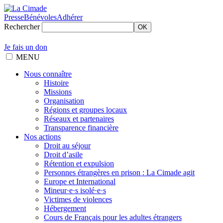
Presse
Bénévoles
Adhérer
Rechercher
OK
Je fais un don
MENU
Nous connaître
Histoire
Missions
Organisation
Régions et groupes locaux
Réseaux et partenaires
Transparence financière
Nos actions
Droit au séjour
Droit d’asile
Rétention et expulsion
Personnes étrangères en prison : La Cimade agit
Europe et International
Mineur·e·s isolé·e·s
Victimes de violences
Hébergement
Cours de Français pour les adultes étrangers