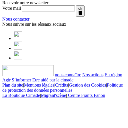
Recevoir notre newsletter
Votre mail
ok
Nous contacter
Nous suivre sur les réseaux sociaux
nous connaître
Nos actions
En région
Agir
S’informer
Etre aidé par la cimade
Plan du site
|
Mentions légales
|
Crédits
|
Gestion des Cookies
|
Politique
de protection des données personnelles
La Boutique Cimade
|
Migrant'scène
|
Centre Frantz Fanon