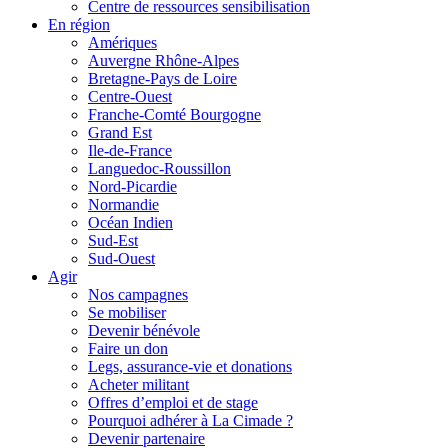
Centre de ressources sensibilisation
En région
Amériques
Auvergne Rhône-Alpes
Bretagne-Pays de Loire
Centre-Ouest
Franche-Comté Bourgogne
Grand Est
Ile-de-France
Languedoc-Roussillon
Nord-Picardie
Normandie
Océan Indien
Sud-Est
Sud-Ouest
Agir
Nos campagnes
Se mobiliser
Devenir bénévole
Faire un don
Legs, assurance-vie et donations
Acheter militant
Offres d’emploi et de stage
Pourquoi adhérer à La Cimade ?
Devenir partenaire