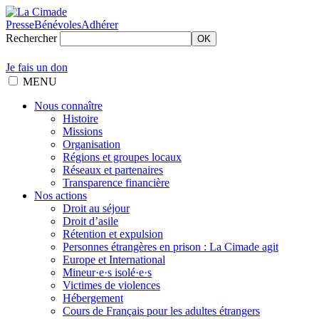
Presse
Bénévoles
Adhérer
Rechercher
OK
Je fais un don
MENU
Nous connaître
Histoire
Missions
Organisation
Régions et groupes locaux
Réseaux et partenaires
Transparence financière
Nos actions
Droit au séjour
Droit d’asile
Rétention et expulsion
Personnes étrangères en prison : La Cimade agit
Europe et International
Mineur·e·s isolé·e·s
Victimes de violences
Hébergement
Cours de Français pour les adultes étrangers