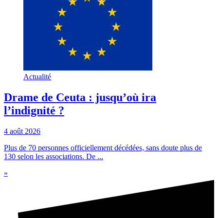
Actualité
Drame de Ceuta : jusqu’où ira
l’indignité ?
4 août 2026
Plus de 70 personnes officiellement décédées, sans doute plus de
130 selon les associations. De ...
»