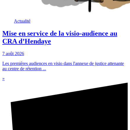
Actualité
Mise en service de la visio-audience au
CRA d’Hendaye
7 août 2026
Les premières audiences en visio dans l'annexe de justice attenante
au centre de rétention ...
»