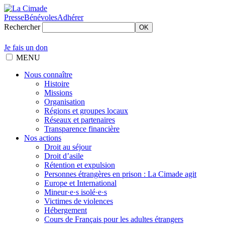
Presse
Bénévoles
Adhérer
Rechercher
OK
Je fais un don
MENU
Nous connaître
Histoire
Missions
Organisation
Régions et groupes locaux
Réseaux et partenaires
Transparence financière
Nos actions
Droit au séjour
Droit d’asile
Rétention et expulsion
Personnes étrangères en prison : La Cimade agit
Europe et International
Mineur·e·s isolé·e·s
Victimes de violences
Hébergement
Cours de Français pour les adultes étrangers