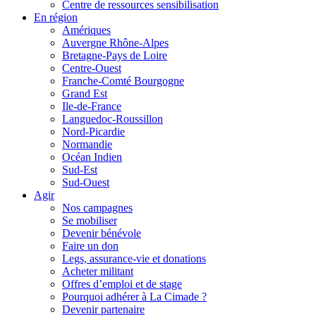
Centre de ressources sensibilisation
En région
Amériques
Auvergne Rhône-Alpes
Bretagne-Pays de Loire
Centre-Ouest
Franche-Comté Bourgogne
Grand Est
Ile-de-France
Languedoc-Roussillon
Nord-Picardie
Normandie
Océan Indien
Sud-Est
Sud-Ouest
Agir
Nos campagnes
Se mobiliser
Devenir bénévole
Faire un don
Legs, assurance-vie et donations
Acheter militant
Offres d’emploi et de stage
Pourquoi adhérer à La Cimade ?
Devenir partenaire