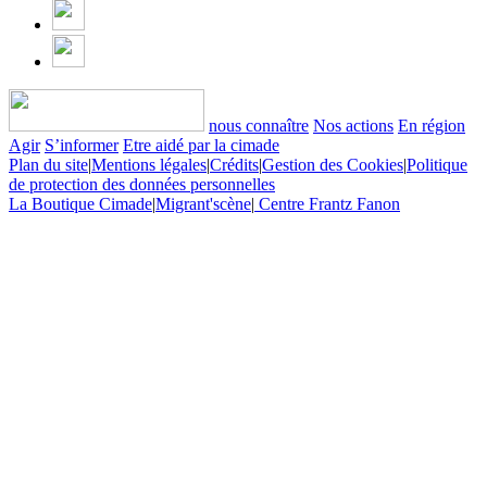
nous connaître
Nos actions
En région
Agir
S’informer
Etre aidé par la cimade
Plan du site
|
Mentions légales
|
Crédits
|
Gestion des Cookies
|
Politique
de protection des données personnelles
La Boutique Cimade
|
Migrant'scène
|
Centre Frantz Fanon