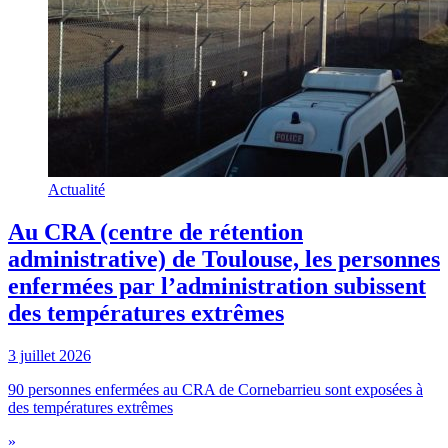
Actualité
Au CRA (centre de rétention
administrative) de Toulouse, les personnes
enfermées par l’administration subissent
des températures extrêmes
3 juillet 2026
90 personnes enfermées au CRA de Cornebarrieu sont exposées à
des températures extrêmes
»