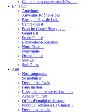
Centre de ressources sensibilisation
En région
Amériques
Auvergne Rhône-Alpes
Bretagne-Pays de Loire
Centre-Ouest
Franche-Comté Bourgogne
Grand Est
Ile-de-France
Languedoc-Roussillon
Nord-Picardie
Normandie
Océan Indien
Sud-Est
Sud-Ouest
Agir
Nos campagnes
Se mobiliser
Devenir bénévole
Faire un don
Legs, assurance-vie et donations
Acheter militant
Offres d’emploi et de stage
Pourquoi adhérer à La Cimade ?
Devenir partenaire