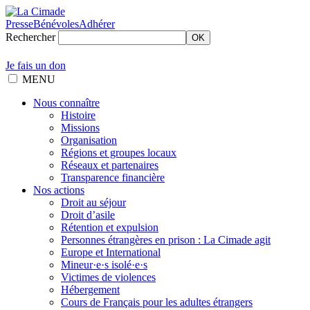
Presse
Bénévoles
Adhérer
Rechercher
OK
Je fais un don
MENU
Nous connaître
Histoire
Missions
Organisation
Régions et groupes locaux
Réseaux et partenaires
Transparence financière
Nos actions
Droit au séjour
Droit d’asile
Rétention et expulsion
Personnes étrangères en prison : La Cimade agit
Europe et International
Mineur·e·s isolé·e·s
Victimes de violences
Hébergement
Cours de Français pour les adultes étrangers