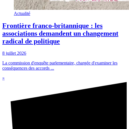
Actualité
Frontière franco-britannique : les
associations demandent un changement
radical de politique
8 juillet 2026
La commission d'enquête parlementaire, chargée d'examiner les
conséquences des accords ...
»