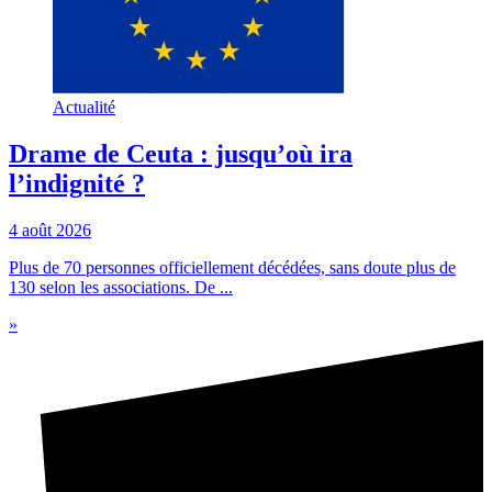
Actualité
Drame de Ceuta : jusqu’où ira
l’indignité ?
4 août 2026
Plus de 70 personnes officiellement décédées, sans doute plus de
130 selon les associations. De ...
»