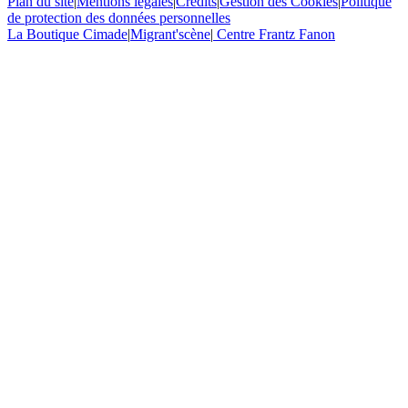
Plan du site
|
Mentions légales
|
Crédits
|
Gestion des Cookies
|
Politique
de protection des données personnelles
La Boutique Cimade
|
Migrant'scène
|
Centre Frantz Fanon