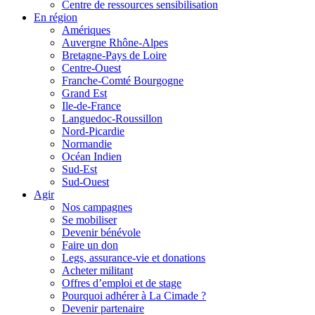
Centre de ressources sensibilisation
En région
Amériques
Auvergne Rhône-Alpes
Bretagne-Pays de Loire
Centre-Ouest
Franche-Comté Bourgogne
Grand Est
Ile-de-France
Languedoc-Roussillon
Nord-Picardie
Normandie
Océan Indien
Sud-Est
Sud-Ouest
Agir
Nos campagnes
Se mobiliser
Devenir bénévole
Faire un don
Legs, assurance-vie et donations
Acheter militant
Offres d’emploi et de stage
Pourquoi adhérer à La Cimade ?
Devenir partenaire