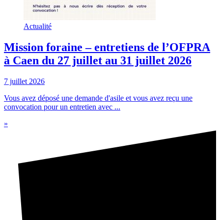
Actualité
Mission foraine – entretiens de l’OFPRA
à Caen du 27 juillet au 31 juillet 2026
7 juillet 2026
Vous avez déposé une demande d'asile et vous avez reçu une
convocation pour un entretien avec ...
»