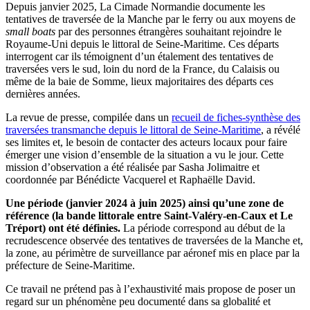
Depuis janvier 2025, La Cimade Normandie documente les
tentatives de traversée de la Manche par le ferry ou aux moyens de
small boats
par des personnes étrangères souhaitant rejoindre le
Royaume-Uni depuis le littoral de Seine-Maritime. Ces départs
interrogent car ils témoignent d’un étalement des tentatives de
traversées vers le sud, loin du nord de la France, du Calaisis ou
même de la baie de Somme, lieux majoritaires des départs ces
dernières années.
La revue de presse, compilée dans un
recueil de fiches-synthèse des
traversées transmanche depuis le littoral de Seine-Maritime
, a révélé
ses limites et, le besoin de contacter des acteurs locaux pour faire
émerger une vision d’ensemble de la situation a vu le jour. Cette
mission d’observation a été réalisée par Sasha Jolimaitre et
coordonnée par Bénédicte Vacquerel et Raphaëlle David.
Une période (janvier 2024 à juin 2025) ainsi qu’une zone de
référence (la bande littorale entre Saint-Valéry-en-Caux et Le
Tréport) ont été définies.
La période correspond au début de la
recrudescence observée des tentatives de traversées de la Manche et,
la zone, au périmètre de surveillance par aéronef mis en place par la
préfecture de Seine-Maritime.
Ce travail ne prétend pas à l’exhaustivité mais propose de poser un
regard sur un phénomène peu documenté dans sa globalité et