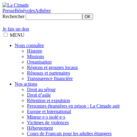
Presse
Bénévoles
Adhérer
Rechercher
OK
Je fais un don
MENU
Nous connaître
Histoire
Missions
Organisation
Régions et groupes locaux
Réseaux et partenaires
Transparence financière
Nos actions
Droit au séjour
Droit d’asile
Rétention et expulsion
Personnes étrangères en prison : La Cimade agit
Europe et International
Mineur·e·s isolé·e·s
Victimes de violences
Hébergement
Cours de Français pour les adultes étrangers