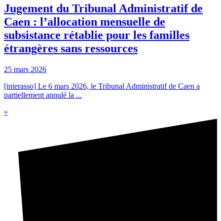
Jugement du Tribunal Administratif de
Caen : l’allocation mensuelle de
subsistance rétablie pour les familles
étrangères sans ressources
25 mars 2026
[interasso] Le 6 mars 2026, le Tribunal Administratif de Caen a
partiellement annulé la ...
»