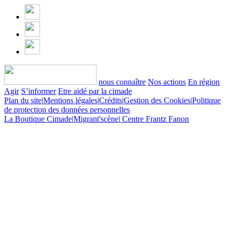
nous connaître
Nos actions
En région
Agir
S’informer
Etre aidé par la cimade
Plan du site
|
Mentions légales
|
Crédits
|
Gestion des Cookies
|
Politique
de protection des données personnelles
La Boutique Cimade
|
Migrant'scène
|
Centre Frantz Fanon