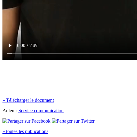
» Télécharger le document
Auteur:
Service communication
» toutes les publications