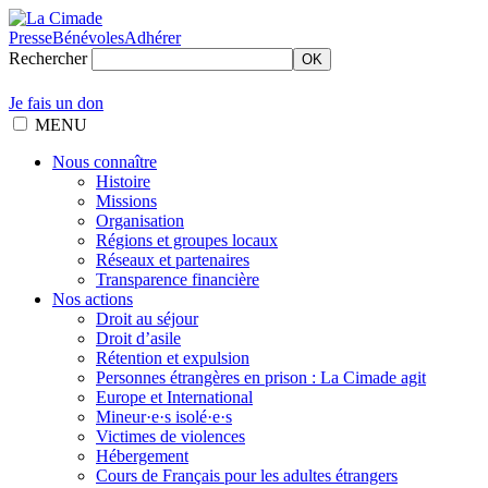
Presse
Bénévoles
Adhérer
Rechercher
OK
Je fais un don
MENU
Nous connaître
Histoire
Missions
Organisation
Régions et groupes locaux
Réseaux et partenaires
Transparence financière
Nos actions
Droit au séjour
Droit d’asile
Rétention et expulsion
Personnes étrangères en prison : La Cimade agit
Europe et International
Mineur·e·s isolé·e·s
Victimes de violences
Hébergement
Cours de Français pour les adultes étrangers