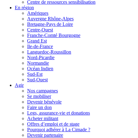
Centre de ressources sensibilisation
En région
Amériques
Auvergne Rhône-Alpes
Bretagne-Pays de Loire
Centre-Ouest
Franche-Comté Bourgogne
Grand Est
Ile-de-France
Languedoc-Roussillon
Nord-Picardie
Normandie
Océan Indien
Sud-Est
Sud-Ouest
Agir
Nos campagnes
Se mobiliser
Devenir bénévole
Faire un don
Legs, assurance-vie et donations
Acheter militant
Offres d’emploi et de stage
Pourquoi adhérer à La Cimade ?
Devenir partenaire