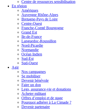
Centre de ressources sensibilisation
En région
Amériques
Auvergne Rhône-Alpes
Bretagne-Pays de Loire
Centre-Ouest
Franche-Comté Bourgogne
Grand Est
Ile-de-France
Languedoc-Roussillon
Nord-Picardie
Normandie
Océan Indien
Sud-Est
Sud-Ouest
Agir
Nos campagnes
Se mobiliser
Devenir bénévole
Faire un don
Legs, assurance-vie et donations
Acheter militant
Offres d’emploi et de stage
Pourquoi adhérer à La Cimade ?
Devenir partenaire