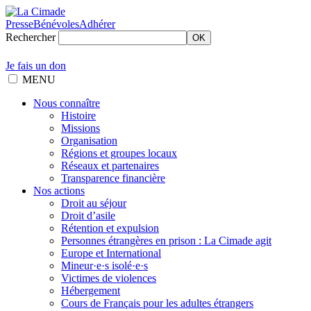
Presse
Bénévoles
Adhérer
Rechercher
OK
Je fais un don
MENU
Nous connaître
Histoire
Missions
Organisation
Régions et groupes locaux
Réseaux et partenaires
Transparence financière
Nos actions
Droit au séjour
Droit d’asile
Rétention et expulsion
Personnes étrangères en prison : La Cimade agit
Europe et International
Mineur·e·s isolé·e·s
Victimes de violences
Hébergement
Cours de Français pour les adultes étrangers