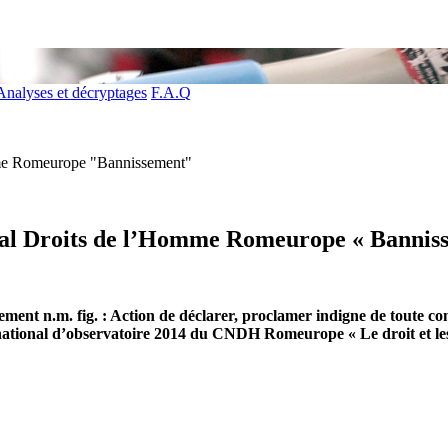
Analyses et décryptages
F.A.Q
omme Romeurope "Bannissement"
onal Droits de l’Homme Romeurope « Bannis
ement n.m. fig. : Action de déclarer, proclamer indigne de toute co
rt national d’observatoire 2014 du CNDH Romeurope « Le droit et le