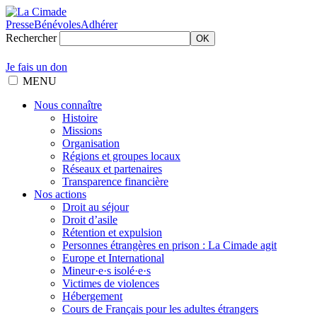
Presse
Bénévoles
Adhérer
Rechercher
OK
Je fais un don
MENU
Nous connaître
Histoire
Missions
Organisation
Régions et groupes locaux
Réseaux et partenaires
Transparence financière
Nos actions
Droit au séjour
Droit d’asile
Rétention et expulsion
Personnes étrangères en prison : La Cimade agit
Europe et International
Mineur·e·s isolé·e·s
Victimes de violences
Hébergement
Cours de Français pour les adultes étrangers