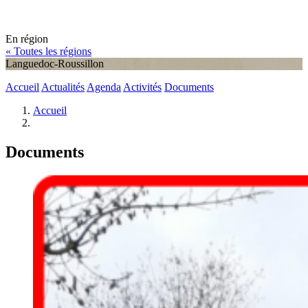
En région
« Toutes les régions
Languedoc-Roussillon
Accueil
Actualités
Agenda
Activités
Documents
Accueil
Documents