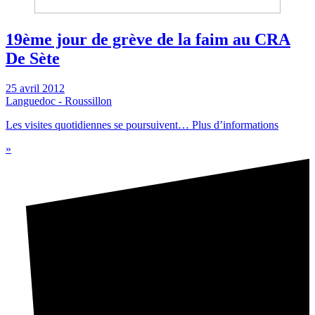
19ème jour de grève de la faim au CRA
De Sète
25 avril 2012
Languedoc - Roussillon
Les visites quotidiennes se poursuivent… Plus d’informations
»