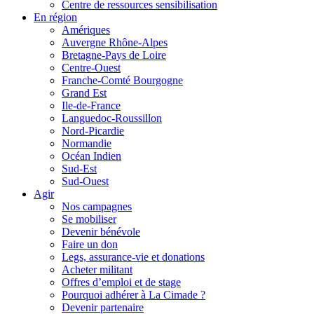
Centre de ressources sensibilisation
En région
Amériques
Auvergne Rhône-Alpes
Bretagne-Pays de Loire
Centre-Ouest
Franche-Comté Bourgogne
Grand Est
Ile-de-France
Languedoc-Roussillon
Nord-Picardie
Normandie
Océan Indien
Sud-Est
Sud-Ouest
Agir
Nos campagnes
Se mobiliser
Devenir bénévole
Faire un don
Legs, assurance-vie et donations
Acheter militant
Offres d’emploi et de stage
Pourquoi adhérer à La Cimade ?
Devenir partenaire