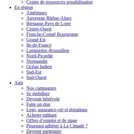
Centre de ressources sensibilisation
En région
Amériques
Auvergne Rhône-Alpes
Bretagne-Pays de Loire
Centre-Ouest
Franche-Comté Bourgogne
Grand Est
Ile-de-France
Languedoc-Roussillon
Nord-Picardie
Normandie
Océan Indien
Sud-Est
Sud-Ouest
Agir
Nos campagnes
Se mobiliser
Devenir bénévole
Faire un don
Legs, assurance-vie et donations
Acheter militant
Offres d’emploi et de stage
Pourquoi adhérer à La Cimade ?
Devenir partenaire