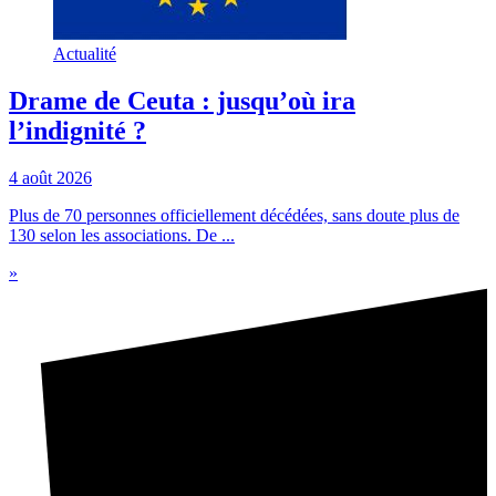
Actualité
Drame de Ceuta : jusqu’où ira
l’indignité ?
4 août 2026
Plus de 70 personnes officiellement décédées, sans doute plus de
130 selon les associations. De ...
»