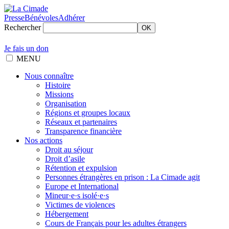
Presse
Bénévoles
Adhérer
Rechercher
OK
Je fais un don
MENU
Nous connaître
Histoire
Missions
Organisation
Régions et groupes locaux
Réseaux et partenaires
Transparence financière
Nos actions
Droit au séjour
Droit d’asile
Rétention et expulsion
Personnes étrangères en prison : La Cimade agit
Europe et International
Mineur·e·s isolé·e·s
Victimes de violences
Hébergement
Cours de Français pour les adultes étrangers