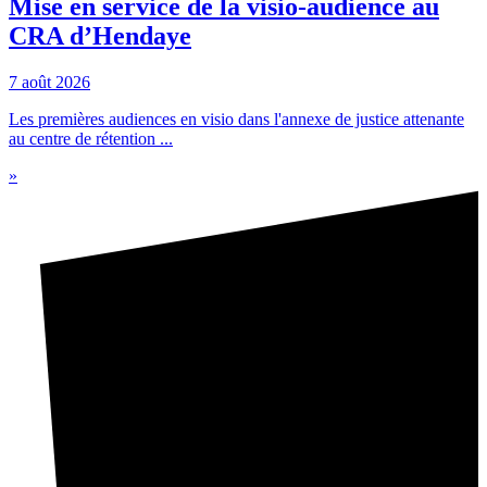
Mise en service de la visio-audience au
CRA d’Hendaye
7 août 2026
Les premières audiences en visio dans l'annexe de justice attenante
au centre de rétention ...
»