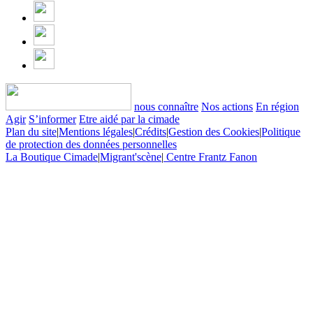
nous connaître
Nos actions
En région
Agir
S’informer
Etre aidé par la cimade
Plan du site
|
Mentions légales
|
Crédits
|
Gestion des Cookies
|
Politique
de protection des données personnelles
La Boutique Cimade
|
Migrant'scène
|
Centre Frantz Fanon