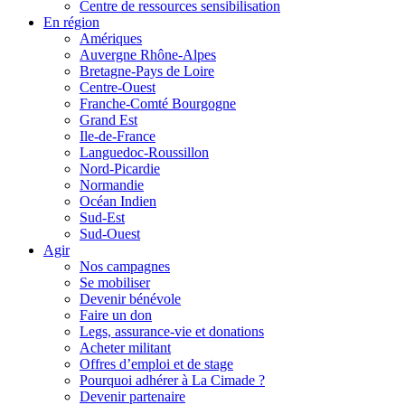
Centre de ressources sensibilisation
En région
Amériques
Auvergne Rhône-Alpes
Bretagne-Pays de Loire
Centre-Ouest
Franche-Comté Bourgogne
Grand Est
Ile-de-France
Languedoc-Roussillon
Nord-Picardie
Normandie
Océan Indien
Sud-Est
Sud-Ouest
Agir
Nos campagnes
Se mobiliser
Devenir bénévole
Faire un don
Legs, assurance-vie et donations
Acheter militant
Offres d’emploi et de stage
Pourquoi adhérer à La Cimade ?
Devenir partenaire