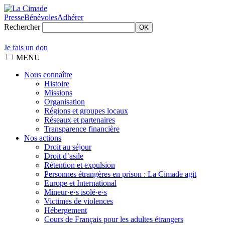
Presse
Bénévoles
Adhérer
Rechercher
OK
Je fais un don
MENU
Nous connaître
Histoire
Missions
Organisation
Régions et groupes locaux
Réseaux et partenaires
Transparence financière
Nos actions
Droit au séjour
Droit d’asile
Rétention et expulsion
Personnes étrangères en prison : La Cimade agit
Europe et International
Mineur·e·s isolé·e·s
Victimes de violences
Hébergement
Cours de Français pour les adultes étrangers