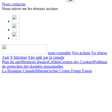
Nous contacter
Nous suivre sur les réseaux sociaux
nous connaître
Nos actions
En région
Agir
S’informer
Etre aidé par la cimade
Plan du site
|
Mentions légales
|
Crédits
|
Gestion des Cookies
|
Politique
de protection des données personnelles
La Boutique Cimade
|
Migrant'scène
|
Centre Frantz Fanon