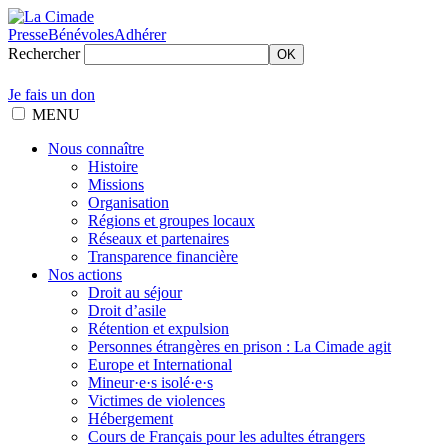
Presse
Bénévoles
Adhérer
Rechercher
OK
Je fais un don
MENU
Nous connaître
Histoire
Missions
Organisation
Régions et groupes locaux
Réseaux et partenaires
Transparence financière
Nos actions
Droit au séjour
Droit d’asile
Rétention et expulsion
Personnes étrangères en prison : La Cimade agit
Europe et International
Mineur·e·s isolé·e·s
Victimes de violences
Hébergement
Cours de Français pour les adultes étrangers