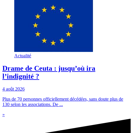
Actualité
Drame de Ceuta : jusqu’où ira
l’indignité ?
4 août 2026
Plus de 70 personnes officiellement décédées, sans doute plus de
130 selon les associations. De ...
»