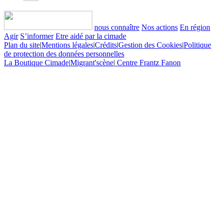
nous connaître
Nos actions
En région
Agir
S’informer
Etre aidé par la cimade
Plan du site
|
Mentions légales
|
Crédits
|
Gestion des Cookies
|
Politique
de protection des données personnelles
La Boutique Cimade
|
Migrant'scène
|
Centre Frantz Fanon