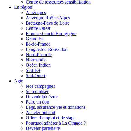
Centre de ressources sensibilisation
En région
Amériques
Auvergne Rhône-Alpes
Bretagne-Pays de Loire
Centre-Ouest
Franche-Comté Bourgogne
Grand Est
Ile-de-France
Languedoc-Roussillon
Nord-Picardie
Normandie
Océan Indien
Sud-Est
Sud-Ouest
Agir
Nos campagnes
Se mobiliser
Devenir bénévole
Faire un don
Legs, assurance-vie et donations
Acheter militant
Offres d’emploi et de stage
Pourquoi adhérer à La Cimade ?
Devenir partenaire