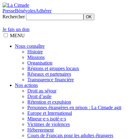
Presse
Bénévoles
Adhérer
Rechercher
OK
Je fais un don
MENU
Nous connaître
Histoire
Missions
Organisation
Régions et groupes locaux
Réseaux et partenaires
Transparence financière
Nos actions
Droit au séjour
Droit d’asile
Rétention et expulsion
Personnes étrangères en prison : La Cimade agit
Europe et International
Mineur·e·s isolé·e·s
Victimes de violences
Hébergement
Cours de Français pour les adultes étrangers