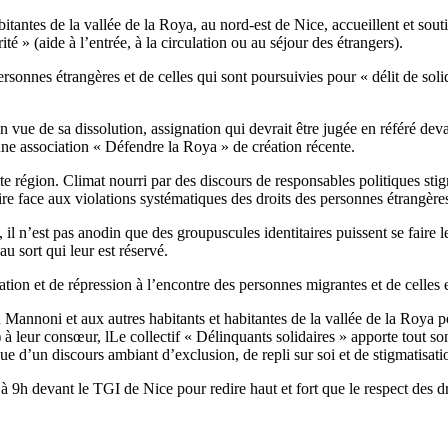
itantes de la vallée de la Roya, au nord-est de Nice, accueillent et sout
té » (aide à l’entrée, à la circulation ou au séjour des étrangers).
rsonnes étrangères et de celles qui sont poursuivies pour « délit de sol
vue de sa dissolution, assignation qui devrait être jugée en référé devan
une association « Défendre la Roya » de création récente.
te région. Climat nourri par des discours de responsables politiques stig
t faire face aux violations systématiques des droits des personnes étrangères
il n’est pas anodin que des groupuscules identitaires puissent se faire le 
au sort qui leur est réservé.
tion et de répression à l’encontre des personnes migrantes et de celles e
annoni et aux autres habitants et habitantes de la vallée de la Roya po
leur consœur, lLe collectif « Délinquants solidaires » apporte tout so
ue d’un discours ambiant d’exclusion, de repli sur soi et de stigmatisati
 devant le TGI de Nice pour redire haut et fort que le respect des droits