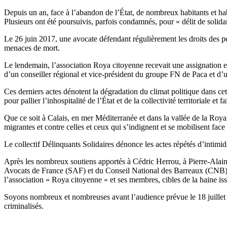
Depuis un an, face à l’abandon de l’État, de nombreux habitants et hab
Plusieurs ont été poursuivis, parfois condamnés, pour « délit de solidari
Le 26 juin 2017, une avocate défendant régulièrement les droits des pe
menaces de mort.
Le lendemain, l’association Roya citoyenne recevait une assignation en 
d’un conseiller régional et vice-président du groupe FN de Paca et d’
Ces derniers actes dénotent la dégradation du climat politique dans cet
pour pallier l’inhospitalité de l’État et de la collectivité territoriale e
Que ce soit à Calais, en mer Méditerranée et dans la vallée de la Roya, 
migrantes et contre celles et ceux qui s’indignent et se mobilisent face 
Le collectif Délinquants Solidaires dénonce les actes répétés d’intimida
Après les nombreux soutiens apportés à Cédric Herrou, à Pierre-Alain M
Avocats de France (SAF) et du Conseil National des Barreaux (CNB) à 
l’association « Roya citoyenne » et ses membres, cibles de la haine iss
Soyons nombreux et nombreuses avant l’audience prévue le 18 juillet à 9h
criminalisés.