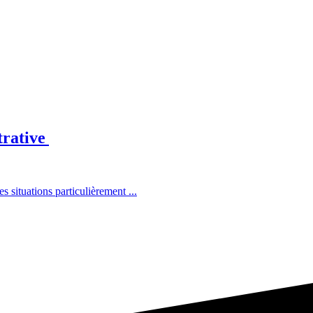
trative
situations particulièrement ...