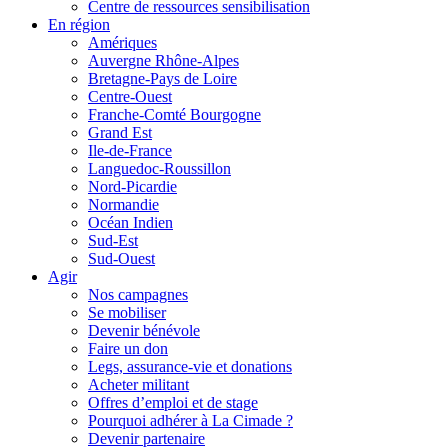
Centre de ressources sensibilisation
En région
Amériques
Auvergne Rhône-Alpes
Bretagne-Pays de Loire
Centre-Ouest
Franche-Comté Bourgogne
Grand Est
Ile-de-France
Languedoc-Roussillon
Nord-Picardie
Normandie
Océan Indien
Sud-Est
Sud-Ouest
Agir
Nos campagnes
Se mobiliser
Devenir bénévole
Faire un don
Legs, assurance-vie et donations
Acheter militant
Offres d’emploi et de stage
Pourquoi adhérer à La Cimade ?
Devenir partenaire