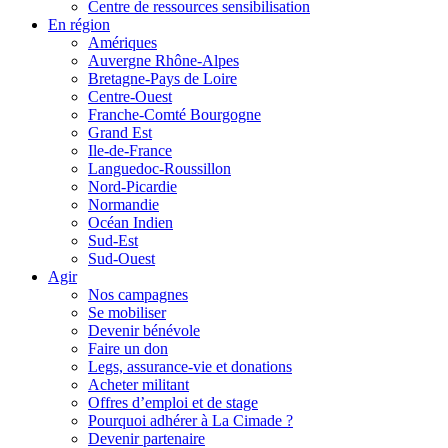
Centre de ressources sensibilisation
En région
Amériques
Auvergne Rhône-Alpes
Bretagne-Pays de Loire
Centre-Ouest
Franche-Comté Bourgogne
Grand Est
Ile-de-France
Languedoc-Roussillon
Nord-Picardie
Normandie
Océan Indien
Sud-Est
Sud-Ouest
Agir
Nos campagnes
Se mobiliser
Devenir bénévole
Faire un don
Legs, assurance-vie et donations
Acheter militant
Offres d’emploi et de stage
Pourquoi adhérer à La Cimade ?
Devenir partenaire