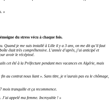
s. »
 témoigne du stress vécu à chaque fois.
u. Quand je me suis installé à Lille il y a 3 ans, on me dit qu’il faut
oîte était très compréhensive. L’année d’après, j’ai anticipé et
our avoir le récépissé.
 mails cet été à la Préfecture pendant mes vacances en Algérie, mais
in au contrat nous liant ». Sans titre, je n’aurais pas eu le chômage,
 6-7 mois tranquille et ça recommence.
pas. J’ai appelé ma femme. Incroyable ! »