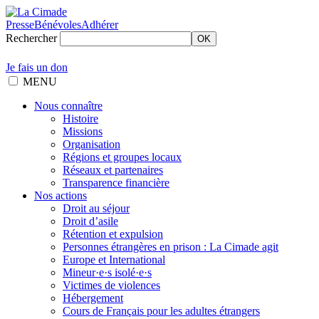
Presse
Bénévoles
Adhérer
Rechercher
OK
Je fais un don
MENU
Nous connaître
Histoire
Missions
Organisation
Régions et groupes locaux
Réseaux et partenaires
Transparence financière
Nos actions
Droit au séjour
Droit d’asile
Rétention et expulsion
Personnes étrangères en prison : La Cimade agit
Europe et International
Mineur·e·s isolé·e·s
Victimes de violences
Hébergement
Cours de Français pour les adultes étrangers