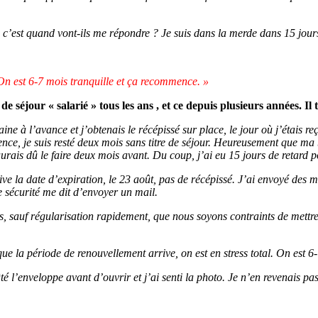
on, c’est quand vont-ils me répondre ? Je suis dans la merde dans 15 jour
 On est 6-7 mois tranquille et ça recommence. »
 séjour « salarié » tous les ans , et ce depuis plusieurs années. Il
ne à l’avance et j’obtenais le récépissé sur place, le jour où j’étais reç
nce, je suis resté deux mois sans titre de séjour. Heureusement que ma b
rais dû le faire deux mois avant. Du coup, j’ai eu 15 jours de retard p
rive la date d’expiration, le 23 août, pas de récépissé. J’ai envoyé des
e sécurité me dit d’envoyer un mail.
, sauf régularisation rapidement, que nous soyons contraints de mettre f
s que la période de renouvellement arrive, on est en stress total. On est
tâté l’enveloppe avant d’ouvrir et j’ai senti la photo. Je n’en revenais 