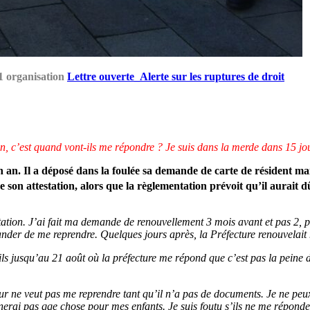
41 organisation
Lettre ouverte_Alerte sur les ruptures de droit
tion, c’est quand vont-ils me répondre ? Je suis dans la merde dans 15 jo
n an. Il a déposé dans la foulée sa demande de carte de résident mais
son attestation, alors que la règlementation prévoit qu’il aurait d
tation. J’ai fait ma demande de renouvellement 3 mois avant et pas 2, p
der de me reprendre. Quelques jours après, la Préfecture renouvelait 
ils jusqu’au 21 août où la préfecture me répond que c’est pas la peine d
eur ne veut pas me reprendre tant qu’il n’a pas de documents. Je ne peux
nerai pas qqe chose pour mes enfants. Je suis foutu s’ils ne me réponden