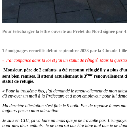
Pour télécharger la lettre ouverte au Préfet du Nord signée par 
Témoignages recueillis début septembre 2023 par la Cimade Lille
« J’ai confiance dans la loi et j’ai un statut de réfugié. Mais la ques
Monsieur, père de 2 enfants, a été reconnu réfugié il y a plus d’u
ème
sont bien remises. Il attend actuellement le 3
renouvellement de 
statut de réfugié.
« Pour la troisième fois, j’ai demandé le renouvellement de mon attes
dû envoyer un mail à la Préfecture et à mon employeur pour lui deman
Ma dernière attestation s’est finie le 9 août. Pas de réponse à mes ma
toujours pas eu mon attestation.
Je suis en CDI, ça va faire un mois que je ne travaille pas. L’employ
pour mes deux enfants. Je ne pourrai pas être libre tant que je ne don