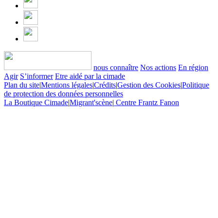
nous connaître
Nos actions
En région
Agir
S’informer
Etre aidé par la cimade
Plan du site
|
Mentions légales
|
Crédits
|
Gestion des Cookies
|
Politique
de protection des données personnelles
La Boutique Cimade
|
Migrant'scène
|
Centre Frantz Fanon