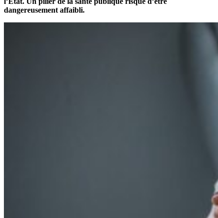
l’Etat. Un pilier de la santé publique risque d’être
dangereusement affaibli.