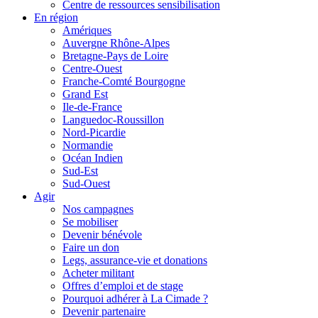
Centre de ressources sensibilisation
En région
Amériques
Auvergne Rhône-Alpes
Bretagne-Pays de Loire
Centre-Ouest
Franche-Comté Bourgogne
Grand Est
Ile-de-France
Languedoc-Roussillon
Nord-Picardie
Normandie
Océan Indien
Sud-Est
Sud-Ouest
Agir
Nos campagnes
Se mobiliser
Devenir bénévole
Faire un don
Legs, assurance-vie et donations
Acheter militant
Offres d’emploi et de stage
Pourquoi adhérer à La Cimade ?
Devenir partenaire