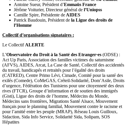
Antoine Sueur, Président d’
Emmaüs France
Jérôme Voiturier, Directeur général de
l’Uniopss
Camille Spire, Présidente de
AIDES
Patrick Baudouin, Président de
la Ligue des droits de
l’Homme
Collectif d’organisations signataires :
Le Collectif
ALERTE
L’
Observatoire du Droit à la Santé des Etranger
·es
(ODSE) :
Act Up Paris, Association des familles victimes du saturnisme
(AFVS), AIDES, Arcat, La Case de Santé, Collectif des accidentés
du travail, handicapés et retraités pour l’égalité des droits
(CATRED), Centre Primo Lévi, Cimade, Comité pour la santé des
exilés (Comede), CoMeGAS, Créteil-Solidarité, Dom’Asile, Droits
d’urgence, Fédération des Tunisiens pour une citoyenneté des deux
rives (FTCR), Groupe d’information et de soutien des immigrés
(Gisti), Ligue des droits de l’homme, Médecins du Monde,
Médecins sans frontières, Migrations Santé Alsace, Mouvement
français pour le planning familial, Mouvement contre le racisme et
pour l’amitié entre les peuple (MRAP), Réseau Louis Guilloux,
Sidaction, Sida Info Service, Solidarité Sida, Solipam, SOS
Hépatites