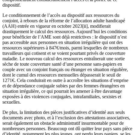
dispositif.
Le conditionnement de l’accès au dispositif aux ressources du
conjoint, à rebours de la réforme de l’allocation adulte handicapé
(AAH) entrée en vigueur en octobre 2023[ii], modifierait
drastiquement le calcul des ressources. Aujourd’hui les conditions
pour bénéficier de l’AME sont déjà restrictives : le dispositif n’est
pas accessible aux personnes en situation irrégulière qui ont des
ressources supérieures à 847€/mois, parmi lesquelles de nombreux
travailleurs qui cotisent et se voient pourtant privés de couverture
maladie. Le nouveau calcul des ressources entraînerait une sortie
sèche de toute couverture santé d’une personne sans-papiers en
couple avec un conjoint français ou étranger en situation régulière,
dont le cumul des ressources mensuelles dépasserait le seuil de
1271€. Cela conduirait en outre à accroître les situations d’emprise
et de dépendance conjugale subies par des femmes étrangères en
situation irrégulière, ce qui pourrait les amener à être davantage
exposées à des violences conjugales, intrafamiliales, sexistes et
sexuelles.
De plus, la limitation des pièces justificatives d’identité aux seuls
documents avec photo, et à l’exclusion des attestations associatives,
serait également un obstacle administratif insurmontable pour de
nombreuses personnes. Beaucoup ont dû quitter leur pays sans pièce
d’identité, notamment les plus jeunes, ont perdu leurs papiers, se les