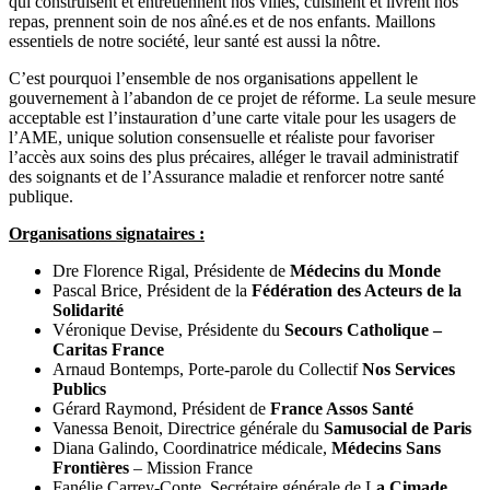
qui construisent et entretiennent nos villes, cuisinent et livrent nos
repas, prennent soin de nos aîné.es et de nos enfants. Maillons
essentiels de notre société, leur santé est aussi la nôtre.
C’est pourquoi l’ensemble de nos organisations appellent le
gouvernement à l’abandon de ce projet de réforme. La seule mesure
acceptable est l’instauration d’une carte vitale pour les usagers de
l’AME, unique solution consensuelle et réaliste pour favoriser
l’accès aux soins des plus précaires, alléger le travail administratif
des soignants et de l’Assurance maladie et renforcer notre santé
publique.
Organisations signataires :
Dre Florence Rigal, Présidente de
Médecins du Monde
Pascal Brice, Président de la
Fédération des Acteurs de la
Solidarité
Véronique Devise, Présidente du
Secours Catholique –
Caritas France
Arnaud Bontemps, Porte-parole du Collectif
Nos Services
Publics
Gérard Raymond, Président de
France Assos Santé
Vanessa Benoit, Directrice générale du
Samusocial de Paris
Diana Galindo, Coordinatrice médicale,
Médecins Sans
Frontières
– Mission France
Fanélie Carrey-Conte, Secrétaire générale de L
a Cimade