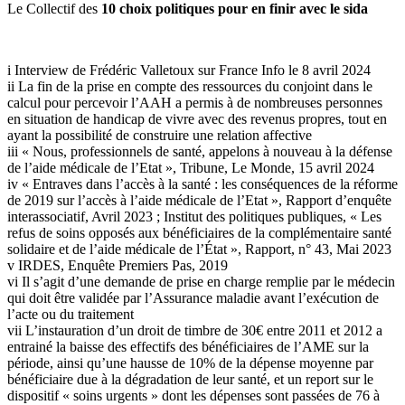
Le Collectif des
10 choix politiques pour en finir avec le sida
i Interview de Frédéric Valletoux sur France Info le 8 avril 2024
ii La fin de la prise en compte des ressources du conjoint dans le
calcul pour percevoir l’AAH a permis à de nombreuses personnes
en situation de handicap de vivre avec des revenus propres, tout en
ayant la possibilité de construire une relation affective
iii « Nous, professionnels de santé, appelons à nouveau à la défense
de l’aide médicale de l’Etat », Tribune, Le Monde, 15 avril 2024
iv « Entraves dans l’accès à la santé : les conséquences de la réforme
de 2019 sur l’accès à l’aide médicale de l’Etat », Rapport d’enquête
interassociatif, Avril 2023 ; Institut des politiques publiques, « Les
refus de soins opposés aux bénéficiaires de la complémentaire santé
solidaire et de l’aide médicale de l’État », Rapport, n° 43, Mai 2023
v IRDES, Enquête Premiers Pas, 2019
vi Il s’agit d’une demande de prise en charge remplie par le médecin
qui doit être validée par l’Assurance maladie avant l’exécution de
l’acte ou du traitement
vii L’instauration d’un droit de timbre de 30€ entre 2011 et 2012 a
entrainé la baisse des effectifs des bénéficiaires de l’AME sur la
période, ainsi qu’une hausse de 10% de la dépense moyenne par
bénéficiaire due à la dégradation de leur santé, et un report sur le
dispositif « soins urgents » dont les dépenses sont passées de 76 à