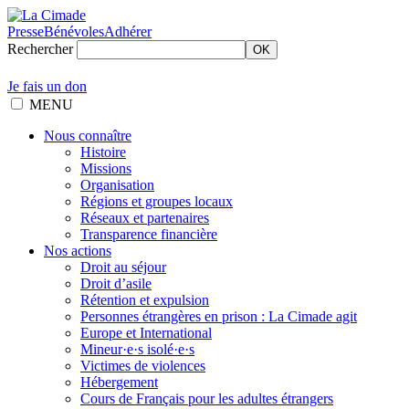
Presse
Bénévoles
Adhérer
Rechercher
OK
Je fais un don
MENU
Nous connaître
Histoire
Missions
Organisation
Régions et groupes locaux
Réseaux et partenaires
Transparence financière
Nos actions
Droit au séjour
Droit d’asile
Rétention et expulsion
Personnes étrangères en prison : La Cimade agit
Europe et International
Mineur·e·s isolé·e·s
Victimes de violences
Hébergement
Cours de Français pour les adultes étrangers