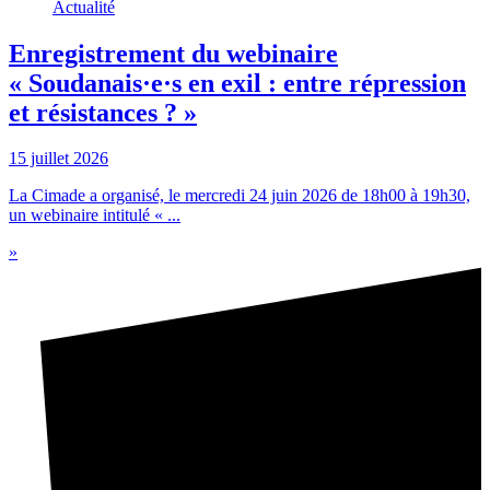
Actualité
Enregistrement du webinaire
« Soudanais·e·s en exil : entre répression
et résistances ? »
15 juillet 2026
La Cimade a organisé, le mercredi 24 juin 2026 de 18h00 à 19h30,
un webinaire intitulé « ...
»