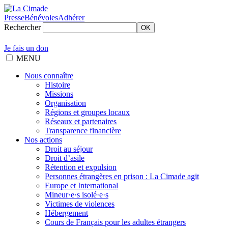
Presse
Bénévoles
Adhérer
Rechercher
OK
Je fais un don
MENU
Nous connaître
Histoire
Missions
Organisation
Régions et groupes locaux
Réseaux et partenaires
Transparence financière
Nos actions
Droit au séjour
Droit d’asile
Rétention et expulsion
Personnes étrangères en prison : La Cimade agit
Europe et International
Mineur·e·s isolé·e·s
Victimes de violences
Hébergement
Cours de Français pour les adultes étrangers