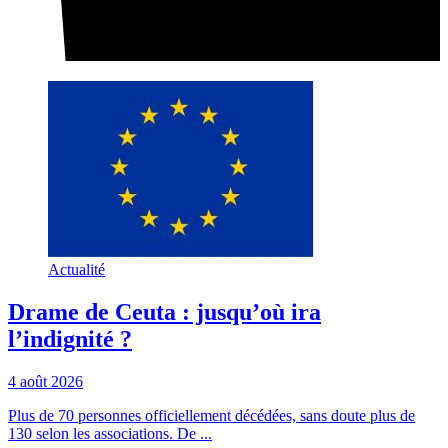
Actualité
Drame de Ceuta : jusqu’où ira
l’indignité ?
4 août 2026
Plus de 70 personnes officiellement décédées, sans doute plus de
130 selon les associations. De ...