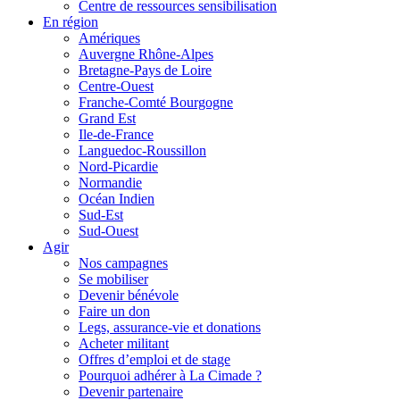
Centre de ressources sensibilisation
En région
Amériques
Auvergne Rhône-Alpes
Bretagne-Pays de Loire
Centre-Ouest
Franche-Comté Bourgogne
Grand Est
Ile-de-France
Languedoc-Roussillon
Nord-Picardie
Normandie
Océan Indien
Sud-Est
Sud-Ouest
Agir
Nos campagnes
Se mobiliser
Devenir bénévole
Faire un don
Legs, assurance-vie et donations
Acheter militant
Offres d’emploi et de stage
Pourquoi adhérer à La Cimade ?
Devenir partenaire