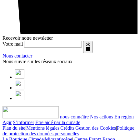
Recevoir notre newsletter
Votre mail
ok
Nous contacter
Nous suivre sur les réseaux sociaux
nous connaître
Nos actions
En région
Agir
S’informer
Etre aidé par la cimade
Plan du site
|
Mentions légales
|
Crédits
|
Gestion des Cookies
|
Politique
de protection des données personnelles
La Boutique Cimade
|
Migrant'scène
|
Centre Frantz Fanon