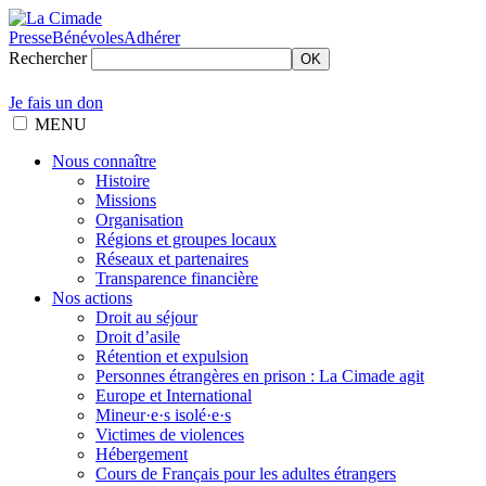
Presse
Bénévoles
Adhérer
Rechercher
OK
Je fais un don
MENU
Nous connaître
Histoire
Missions
Organisation
Régions et groupes locaux
Réseaux et partenaires
Transparence financière
Nos actions
Droit au séjour
Droit d’asile
Rétention et expulsion
Personnes étrangères en prison : La Cimade agit
Europe et International
Mineur·e·s isolé·e·s
Victimes de violences
Hébergement
Cours de Français pour les adultes étrangers