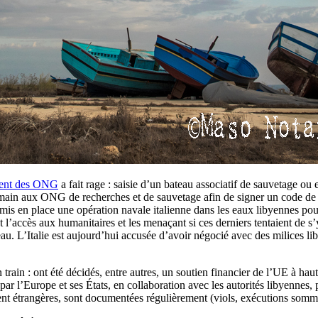
ment des ONG
a fait rage : saisie d’un bateau associatif de sauvetage ou
 main aux ONG de recherches et de sauvetage afin de signer un code de c
 a mis en place une opération navale italienne dans les eaux libyennes pou
t l’accès aux humanitaires et les menaçant si ces derniers tentaient de
au. L’Italie est aujourd’hui accusée d’avoir négocié avec des milices lib
rain : ont été décidés, entre autres, un soutien financier de l’UE à hau
r l’Europe et ses États, en collaboration avec les autorités libyennes,
 étrangères, sont documentées régulièrement (viols, exécutions sommaires