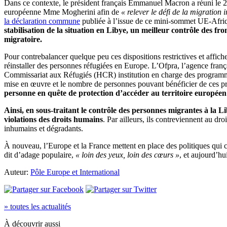
Dans ce contexte, le président français Emmanuel Macron a réuni le 28 
européenne Mme Mogherini afin de
« relever le défi de la migration i
la déclaration commune
publiée à l’issue de ce mini-sommet UE-Afri
stabilisation de la situation en Libye, un meilleur contrôle des f
migratoire.
Pour contrebalancer quelque peu ces dispositions restrictives et affiche
réinstaller des personnes réfugiées en Europe. L’Ofpra, l’agence fran
Commissariat aux Réfugiés (HCR) institution en charge des programmes 
mise en œuvre et le nombre de personnes pouvant bénéficier de ces 
personne en quête de protection d’accéder au territoire europée
Ainsi, en sous-traitant le contrôle des personnes migrantes à la L
violations des droits humains
. Par ailleurs, ils contreviennent au dr
inhumains et dégradants.
À nouveau, l’Europe et la France mettent en place des politiques qui c
dit d’adage populaire,
« loin des yeux, loin des cœurs »
, et aujourd’hu
Auteur:
Pôle Europe et International
» toutes les actualités
À découvrir aussi