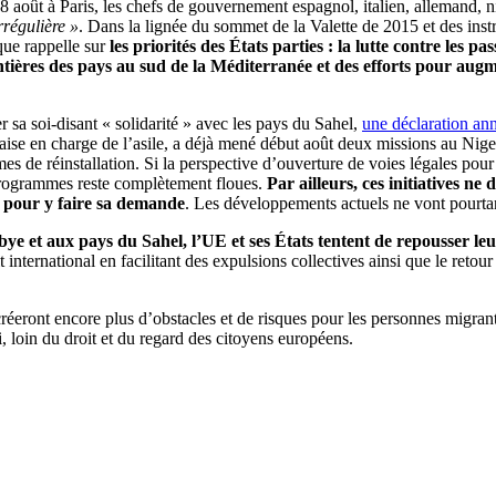
août à Paris, les chefs de gouvernement espagnol, italien, allemand, nig
rrégulière »
. Dans la lignée du sommet de la Valette de 2015 et des instr
que rappelle sur
les priorités des États parties : la lutte contre les 
rontières des pays au sud de la Méditerranée et des efforts pour aug
r sa soi-disant « solidarité » avec les pays du Sahel,
une déclaration a
çaise en charge de l’asile, a déjà mené début août deux missions au Nige
de réinstallation. Si la perspective d’ouverture de voies légales pour 
programmes reste complètement floues.
Par ailleurs, ces initiatives ne
n pour y faire sa demande
. Les développements actuels ne vont pourtan
ibye et aux pays du Sahel, l’UE et ses États tentent de repousser le
oit international en facilitant des expulsions collectives ainsi que le ret
réeront encore plus d’obstacles et de risques pour les personnes migrant
i, loin du droit et du regard des citoyens européens.