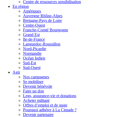
Centre de ressources sensibilisation
En région
Amériques
Auvergne Rhône-Alpes
Bretagne-Pays de Loire
Centre-Ouest
Franche-Comté Bourgogne
Grand Est
Ile-de-France
Languedoc-Roussillon
Nord-Picardie
Normandie
Océan Indien
Sud-Est
Sud-Ouest
Agir
Nos campagnes
Se mobiliser
Devenir bénévole
Faire un don
Legs, assurance-vie et donations
Acheter militant
Offres d’emploi et de stage
Pourquoi adhérer à La Cimade ?
Devenir partenaire