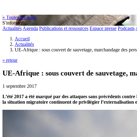
« Toutes les actus
S'informer
Actualités
Agenda
Publications et ressources
Espace presse
Podcasts
Accueil
Actualités
UE-Afrique : sous couvert de sauvetage, marchandage des pers
» retour
UE-Afrique : sous couvert de sauvetage, 
1 septembre 2017
L’été 2017 a été marqué par des attaques sans précédents contre l
la situation migratoire continuent de privilégier l’externalisation et