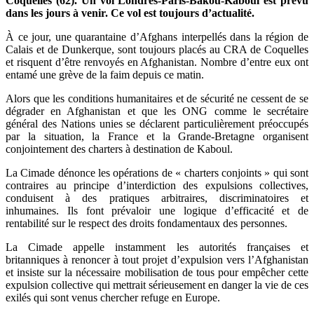
Coquelles (62). Un vol Londres-Paris-Bakou-Kaboul est prévu
dans les jours à venir. Ce vol est toujours d’actualité.
À ce jour, une quarantaine d’Afghans interpellés dans la région de
Calais et de Dunkerque, sont toujours placés au CRA de Coquelles
et risquent d’être renvoyés en Afghanistan. Nombre d’entre eux ont
entamé une grève de la faim depuis ce matin.
Alors que les conditions humanitaires et de sécurité ne cessent de se
dégrader en Afghanistan et que les ONG comme le secrétaire
général des Nations unies se déclarent particulièrement préoccupés
par la situation, la France et la Grande-Bretagne organisent
conjointement des charters à destination de Kaboul.
La Cimade dénonce les opérations de « charters conjoints » qui sont
contraires au principe d’interdiction des expulsions collectives,
conduisent à des pratiques arbitraires, discriminatoires et
inhumaines. Ils font prévaloir une logique d’efficacité et de
rentabilité sur le respect des droits fondamentaux des personnes.
La Cimade appelle instamment les autorités françaises et
britanniques à renoncer à tout projet d’expulsion vers l’Afghanistan
et insiste sur la nécessaire mobilisation de tous pour empêcher cette
expulsion collective qui mettrait sérieusement en danger la vie de ces
exilés qui sont venus chercher refuge en Europe.