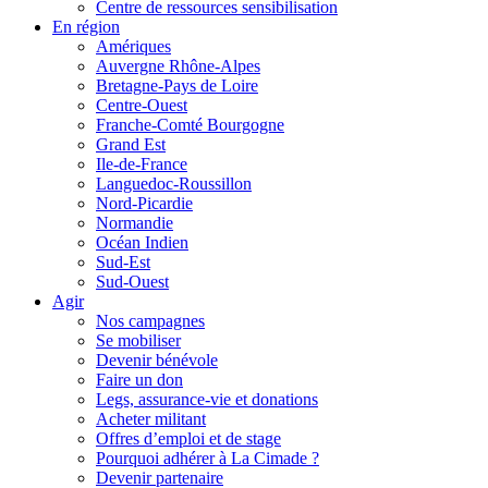
Centre de ressources sensibilisation
En région
Amériques
Auvergne Rhône-Alpes
Bretagne-Pays de Loire
Centre-Ouest
Franche-Comté Bourgogne
Grand Est
Ile-de-France
Languedoc-Roussillon
Nord-Picardie
Normandie
Océan Indien
Sud-Est
Sud-Ouest
Agir
Nos campagnes
Se mobiliser
Devenir bénévole
Faire un don
Legs, assurance-vie et donations
Acheter militant
Offres d’emploi et de stage
Pourquoi adhérer à La Cimade ?
Devenir partenaire