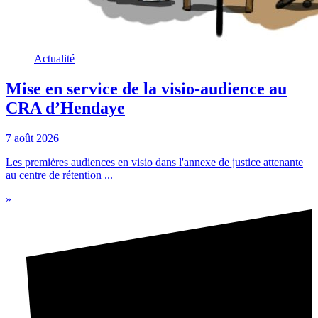
Actualité
Mise en service de la visio-audience au
CRA d’Hendaye
7 août 2026
Les premières audiences en visio dans l'annexe de justice attenante
au centre de rétention ...
»