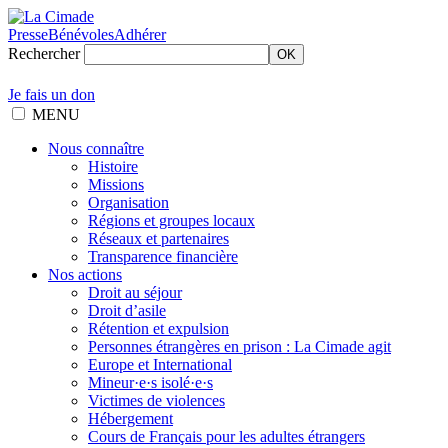
Presse
Bénévoles
Adhérer
Rechercher
OK
Je fais un don
MENU
Nous connaître
Histoire
Missions
Organisation
Régions et groupes locaux
Réseaux et partenaires
Transparence financière
Nos actions
Droit au séjour
Droit d’asile
Rétention et expulsion
Personnes étrangères en prison : La Cimade agit
Europe et International
Mineur·e·s isolé·e·s
Victimes de violences
Hébergement
Cours de Français pour les adultes étrangers