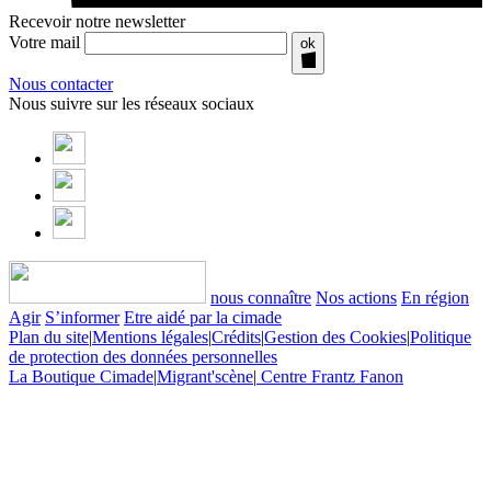
Recevoir notre newsletter
Votre mail
ok
Nous contacter
Nous suivre sur les réseaux sociaux
nous connaître
Nos actions
En région
Agir
S’informer
Etre aidé par la cimade
Plan du site
|
Mentions légales
|
Crédits
|
Gestion des Cookies
|
Politique
de protection des données personnelles
La Boutique Cimade
|
Migrant'scène
|
Centre Frantz Fanon