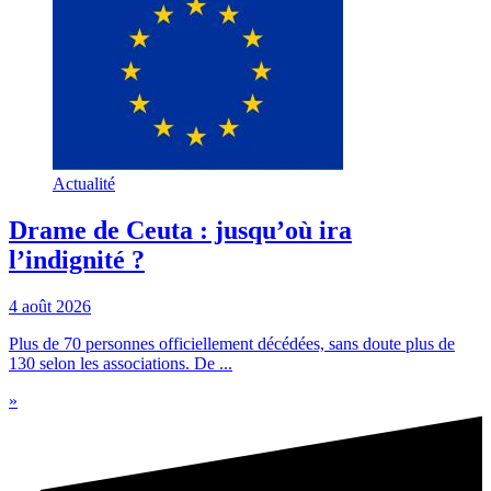
Actualité
Drame de Ceuta : jusqu’où ira
l’indignité ?
4 août 2026
Plus de 70 personnes officiellement décédées, sans doute plus de
130 selon les associations. De ...
»