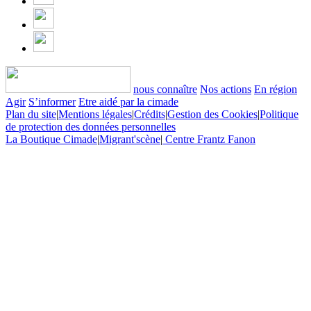
nous connaître
Nos actions
En région
Agir
S’informer
Etre aidé par la cimade
Plan du site
|
Mentions légales
|
Crédits
|
Gestion des Cookies
|
Politique
de protection des données personnelles
La Boutique Cimade
|
Migrant'scène
|
Centre Frantz Fanon