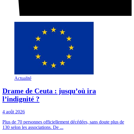
Actualité
Drame de Ceuta : jusqu’où ira
l’indignité ?
4 août 2026
Plus de 70 personnes officiellement décédées, sans doute plus de
130 selon les associations. De ...