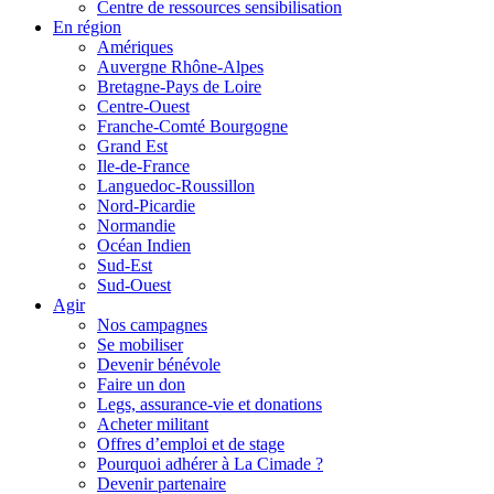
Centre de ressources sensibilisation
En région
Amériques
Auvergne Rhône-Alpes
Bretagne-Pays de Loire
Centre-Ouest
Franche-Comté Bourgogne
Grand Est
Ile-de-France
Languedoc-Roussillon
Nord-Picardie
Normandie
Océan Indien
Sud-Est
Sud-Ouest
Agir
Nos campagnes
Se mobiliser
Devenir bénévole
Faire un don
Legs, assurance-vie et donations
Acheter militant
Offres d’emploi et de stage
Pourquoi adhérer à La Cimade ?
Devenir partenaire