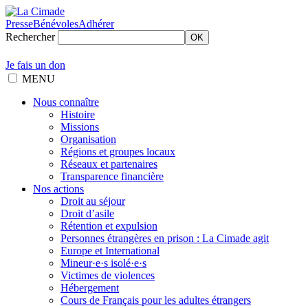
Presse
Bénévoles
Adhérer
Rechercher
OK
Je fais un don
MENU
Nous connaître
Histoire
Missions
Organisation
Régions et groupes locaux
Réseaux et partenaires
Transparence financière
Nos actions
Droit au séjour
Droit d’asile
Rétention et expulsion
Personnes étrangères en prison : La Cimade agit
Europe et International
Mineur·e·s isolé·e·s
Victimes de violences
Hébergement
Cours de Français pour les adultes étrangers