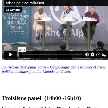
Journée de décryptage Sahel – Géopolitique des ressources et crises
politico-militaires
from
La Cimade
on
Vimeo
.
Troisième panel (14h00 -16h10)