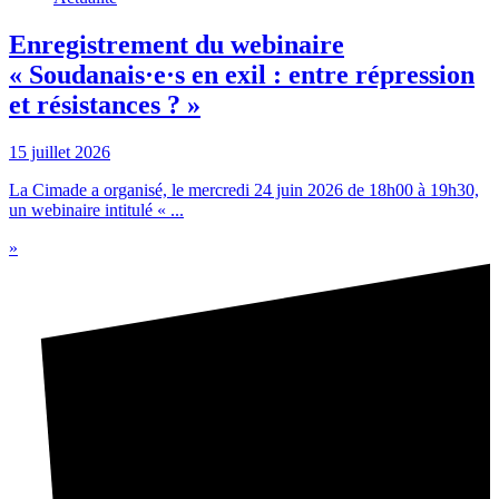
Enregistrement du webinaire
« Soudanais·e·s en exil : entre répression
et résistances ? »
15 juillet 2026
La Cimade a organisé, le mercredi 24 juin 2026 de 18h00 à 19h30,
un webinaire intitulé « ...
»