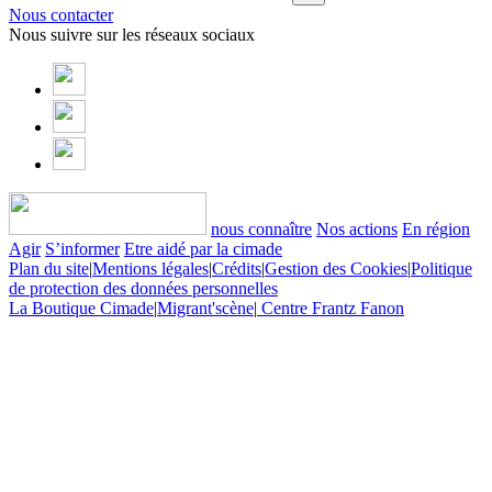
Nous contacter
Nous suivre sur les réseaux sociaux
nous connaître
Nos actions
En région
Agir
S’informer
Etre aidé par la cimade
Plan du site
|
Mentions légales
|
Crédits
|
Gestion des Cookies
|
Politique
de protection des données personnelles
La Boutique Cimade
|
Migrant'scène
|
Centre Frantz Fanon