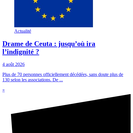
Actualité
Drame de Ceuta : jusqu’où ira
l’indignité ?
4 août 2026
Plus de 70 personnes officiellement décédées, sans doute plus de
130 selon les associations. De ...
»