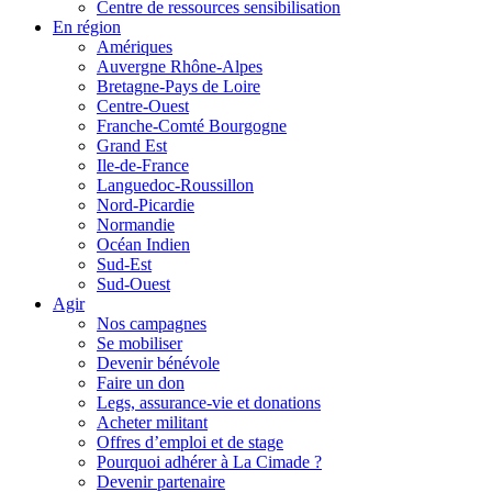
Centre de ressources sensibilisation
En région
Amériques
Auvergne Rhône-Alpes
Bretagne-Pays de Loire
Centre-Ouest
Franche-Comté Bourgogne
Grand Est
Ile-de-France
Languedoc-Roussillon
Nord-Picardie
Normandie
Océan Indien
Sud-Est
Sud-Ouest
Agir
Nos campagnes
Se mobiliser
Devenir bénévole
Faire un don
Legs, assurance-vie et donations
Acheter militant
Offres d’emploi et de stage
Pourquoi adhérer à La Cimade ?
Devenir partenaire