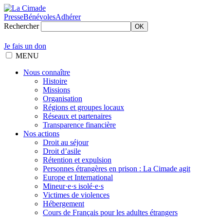
Presse
Bénévoles
Adhérer
Rechercher
OK
Je fais un don
MENU
Nous connaître
Histoire
Missions
Organisation
Régions et groupes locaux
Réseaux et partenaires
Transparence financière
Nos actions
Droit au séjour
Droit d’asile
Rétention et expulsion
Personnes étrangères en prison : La Cimade agit
Europe et International
Mineur·e·s isolé·e·s
Victimes de violences
Hébergement
Cours de Français pour les adultes étrangers