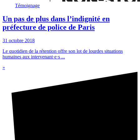
Témoignage
Un pas de plus dans l’indignité en
préfecture de police de Paris
31 octobre 2018
Le quotidien de la rétention offre son lot de lourdes situations
humaines aux intervenant·e·s ...
»