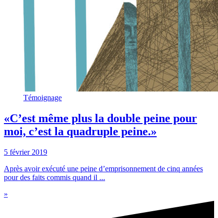
Témoignage
«C’est même plus la double peine pour
moi, c’est la quadruple peine.»
5 février 2019
Après avoir exécuté une peine d’emprisonnement de cinq années
pour des faits commis quand il ...
»