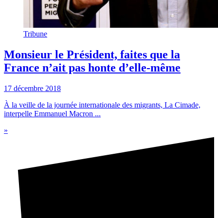
Tribune
Monsieur le Président, faites que la
France n’ait pas honte d’elle-même
17 décembre 2018
À la veille de la journée internationale des migrants, La Cimade,
interpelle Emmanuel Macron ...
»