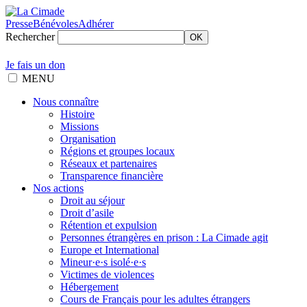
Presse
Bénévoles
Adhérer
Rechercher
OK
Je fais un don
MENU
Nous connaître
Histoire
Missions
Organisation
Régions et groupes locaux
Réseaux et partenaires
Transparence financière
Nos actions
Droit au séjour
Droit d’asile
Rétention et expulsion
Personnes étrangères en prison : La Cimade agit
Europe et International
Mineur·e·s isolé·e·s
Victimes de violences
Hébergement
Cours de Français pour les adultes étrangers