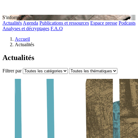
S'informer
Actualités
Agenda
Publications et ressources
Espace presse
Podcasts
Analyses et décryptages
F.A.Q
Accueil
Actualités
Actualités
Filtrer par