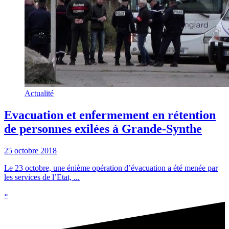
Actualité
Evacuation et enfermement en rétention
de personnes exilées à Grande-Synthe
25 octobre 2018
Le 23 octobre, une énième opération d’évacuation a été menée par
les services de l’Etat, ...
»