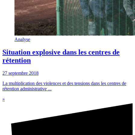
Analyse
Situation explosive dans les centres de
rétention
27 septembre 2018
La multiplication des violences et des tensions dans les centres de
rétention administrative ...
»