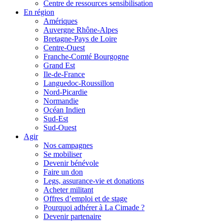
Centre de ressources sensibilisation
En région
Amériques
Auvergne Rhône-Alpes
Bretagne-Pays de Loire
Centre-Ouest
Franche-Comté Bourgogne
Grand Est
Ile-de-France
Languedoc-Roussillon
Nord-Picardie
Normandie
Océan Indien
Sud-Est
Sud-Ouest
Agir
Nos campagnes
Se mobiliser
Devenir bénévole
Faire un don
Legs, assurance-vie et donations
Acheter militant
Offres d’emploi et de stage
Pourquoi adhérer à La Cimade ?
Devenir partenaire