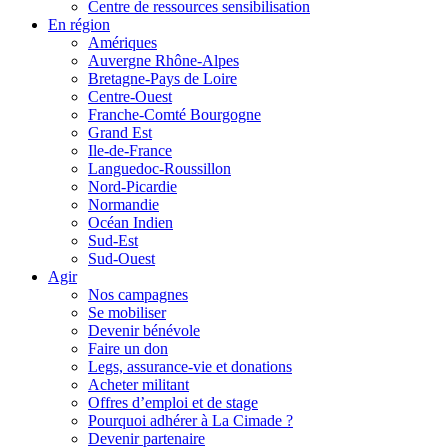
Centre de ressources sensibilisation
En région
Amériques
Auvergne Rhône-Alpes
Bretagne-Pays de Loire
Centre-Ouest
Franche-Comté Bourgogne
Grand Est
Ile-de-France
Languedoc-Roussillon
Nord-Picardie
Normandie
Océan Indien
Sud-Est
Sud-Ouest
Agir
Nos campagnes
Se mobiliser
Devenir bénévole
Faire un don
Legs, assurance-vie et donations
Acheter militant
Offres d’emploi et de stage
Pourquoi adhérer à La Cimade ?
Devenir partenaire