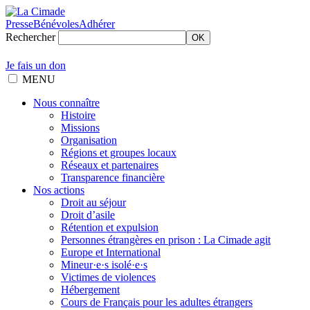
Presse
Bénévoles
Adhérer
Rechercher
OK
Je fais un don
MENU
Nous connaître
Histoire
Missions
Organisation
Régions et groupes locaux
Réseaux et partenaires
Transparence financière
Nos actions
Droit au séjour
Droit d’asile
Rétention et expulsion
Personnes étrangères en prison : La Cimade agit
Europe et International
Mineur·e·s isolé·e·s
Victimes de violences
Hébergement
Cours de Français pour les adultes étrangers