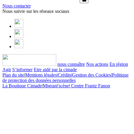
Nous contacter
Nous suivre sur les réseaux sociaux
nous connaître
Nos actions
En région
Agir
S’informer
Etre aidé par la cimade
Plan du site
|
Mentions légales
|
Crédits
|
Gestion des Cookies
|
Politique
de protection des données personnelles
La Boutique Cimade
|
Migrant'scène
|
Centre Frantz Fanon