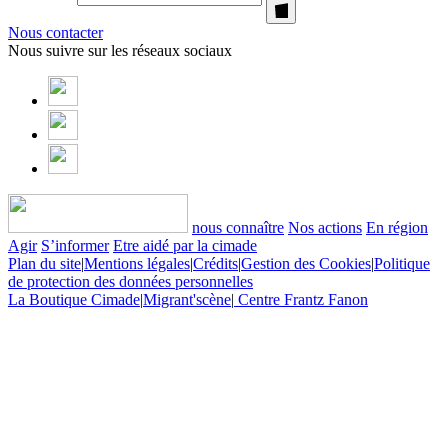
Nous contacter
Nous suivre sur les réseaux sociaux
nous connaître
Nos actions
En région
Agir
S’informer
Etre aidé par la cimade
Plan du site
|
Mentions légales
|
Crédits
|
Gestion des Cookies
|
Politique
de protection des données personnelles
La Boutique Cimade
|
Migrant'scène
|
Centre Frantz Fanon