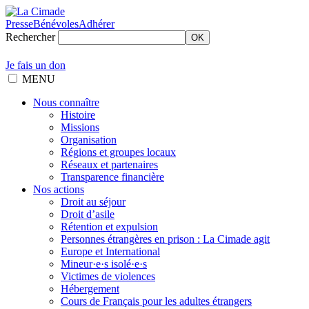
Presse
Bénévoles
Adhérer
Rechercher
OK
Je fais un don
MENU
Nous connaître
Histoire
Missions
Organisation
Régions et groupes locaux
Réseaux et partenaires
Transparence financière
Nos actions
Droit au séjour
Droit d’asile
Rétention et expulsion
Personnes étrangères en prison : La Cimade agit
Europe et International
Mineur·e·s isolé·e·s
Victimes de violences
Hébergement
Cours de Français pour les adultes étrangers