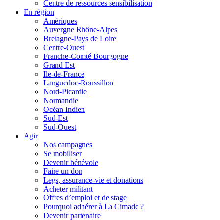
Centre de ressources sensibilisation
En région
Amériques
Auvergne Rhône-Alpes
Bretagne-Pays de Loire
Centre-Ouest
Franche-Comté Bourgogne
Grand Est
Ile-de-France
Languedoc-Roussillon
Nord-Picardie
Normandie
Océan Indien
Sud-Est
Sud-Ouest
Agir
Nos campagnes
Se mobiliser
Devenir bénévole
Faire un don
Legs, assurance-vie et donations
Acheter militant
Offres d’emploi et de stage
Pourquoi adhérer à La Cimade ?
Devenir partenaire