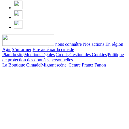
nous connaître
Nos actions
En région
Agir
S’informer
Etre aidé par la cimade
Plan du site
|
Mentions légales
|
Crédits
|
Gestion des Cookies
|
Politique
de protection des données personnelles
La Boutique Cimade
|
Migrant'scène
|
Centre Frantz Fanon