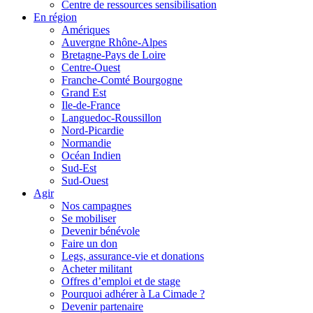
Centre de ressources sensibilisation
En région
Amériques
Auvergne Rhône-Alpes
Bretagne-Pays de Loire
Centre-Ouest
Franche-Comté Bourgogne
Grand Est
Ile-de-France
Languedoc-Roussillon
Nord-Picardie
Normandie
Océan Indien
Sud-Est
Sud-Ouest
Agir
Nos campagnes
Se mobiliser
Devenir bénévole
Faire un don
Legs, assurance-vie et donations
Acheter militant
Offres d’emploi et de stage
Pourquoi adhérer à La Cimade ?
Devenir partenaire