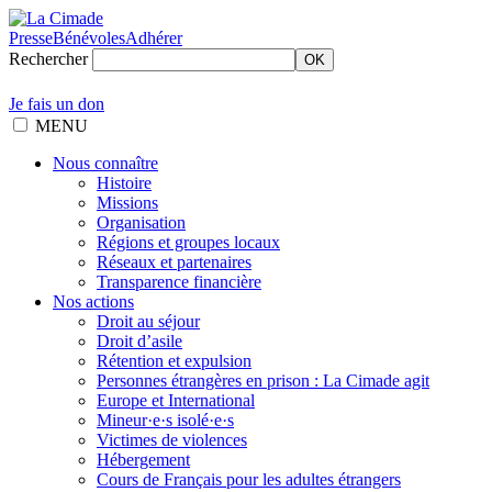
Presse
Bénévoles
Adhérer
Rechercher
OK
Je fais un don
MENU
Nous connaître
Histoire
Missions
Organisation
Régions et groupes locaux
Réseaux et partenaires
Transparence financière
Nos actions
Droit au séjour
Droit d’asile
Rétention et expulsion
Personnes étrangères en prison : La Cimade agit
Europe et International
Mineur·e·s isolé·e·s
Victimes de violences
Hébergement
Cours de Français pour les adultes étrangers