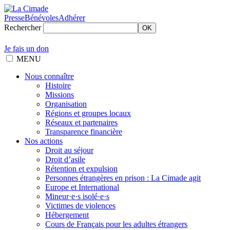
Presse
Bénévoles
Adhérer
Rechercher
OK
Je fais un don
MENU
Nous connaître
Histoire
Missions
Organisation
Régions et groupes locaux
Réseaux et partenaires
Transparence financière
Nos actions
Droit au séjour
Droit d’asile
Rétention et expulsion
Personnes étrangères en prison : La Cimade agit
Europe et International
Mineur·e·s isolé·e·s
Victimes de violences
Hébergement
Cours de Français pour les adultes étrangers