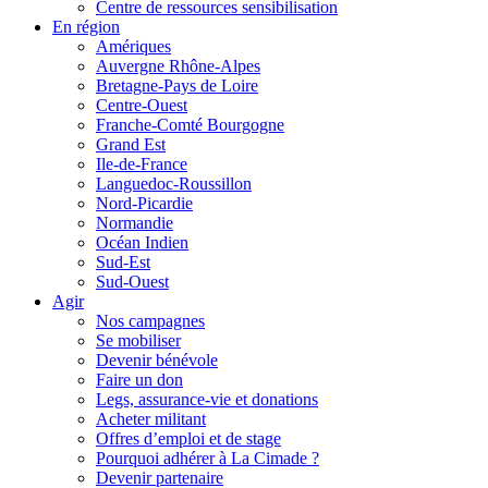
Centre de ressources sensibilisation
En région
Amériques
Auvergne Rhône-Alpes
Bretagne-Pays de Loire
Centre-Ouest
Franche-Comté Bourgogne
Grand Est
Ile-de-France
Languedoc-Roussillon
Nord-Picardie
Normandie
Océan Indien
Sud-Est
Sud-Ouest
Agir
Nos campagnes
Se mobiliser
Devenir bénévole
Faire un don
Legs, assurance-vie et donations
Acheter militant
Offres d’emploi et de stage
Pourquoi adhérer à La Cimade ?
Devenir partenaire