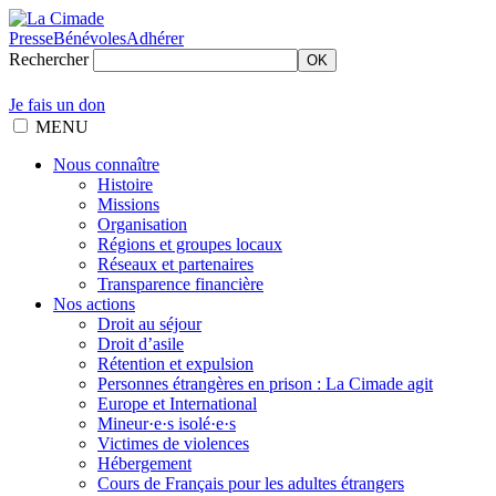
Presse
Bénévoles
Adhérer
Rechercher
OK
Je fais un don
MENU
Nous connaître
Histoire
Missions
Organisation
Régions et groupes locaux
Réseaux et partenaires
Transparence financière
Nos actions
Droit au séjour
Droit d’asile
Rétention et expulsion
Personnes étrangères en prison : La Cimade agit
Europe et International
Mineur·e·s isolé·e·s
Victimes de violences
Hébergement
Cours de Français pour les adultes étrangers