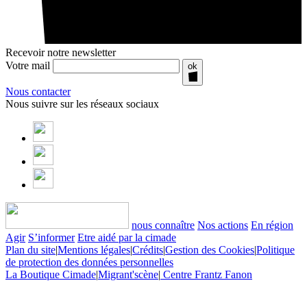
Recevoir notre newsletter
Votre mail
ok
Nous contacter
Nous suivre sur les réseaux sociaux
nous connaître
Nos actions
En région
Agir
S’informer
Etre aidé par la cimade
Plan du site
|
Mentions légales
|
Crédits
|
Gestion des Cookies
|
Politique
de protection des données personnelles
La Boutique Cimade
|
Migrant'scène
|
Centre Frantz Fanon