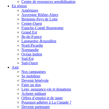
Centre de ressources sensibilisation
En région
Amériques
Auvergne Rhône-Alpes
Bretagne-Pays de Loire
Centre-Ouest
Franche-Comté Bourgogne
Grand Est
Ile-de-France
Languedoc-Roussillon
Nord-Picardie
Normandie
Océan Indien
Sud-Est
Sud-Ouest
Agir
Nos campagnes
Se mobiliser
Devenir bénévole
Faire un don
Legs, assurance-vie et donations
Acheter militant
Offres d’emploi et de stage
Pourquoi adhérer à La Cimade ?
Devenir partenaire