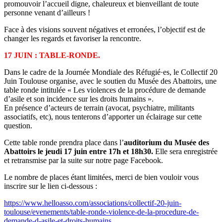
promouvoir l’accueil digne, chaleureux et bienveillant de toute
personne venant d’ailleurs !
Face à des visions souvent négatives et erronées, l’objectif est de
changer les regards et favoriser la rencontre.
17 JUIN : TABLE-RONDE.
Dans le cadre de la Journée Mondiale des Réfugié·es, le Collectif 20
Juin Toulouse organise, avec le soutien du Musée des Abattoirs, une
table ronde intitulée « Les violences de la procédure de demande
d’asile et son incidence sur les droits humains ».
En présence d’acteurs de terrain (avocat, psychiatre, militants
associatifs, etc), nous tenterons d’apporter un éclairage sur cette
question.
Cette table ronde prendra place dans l’
auditorium du Musée des
Abattoirs le jeudi 17 juin entre 17h et 18h30.
Elle sera enregistrée
et retransmise par la suite sur notre page Facebook.
Le nombre de places étant limitées, merci de bien vouloir vous
inscrire sur le lien ci-dessous :
https://www.helloasso.com/associations/collectif-20-juin-
toulouse/evenements/table-ronde-violence-de-la-procedure-de-
demande-d-asile-et-droits-humains