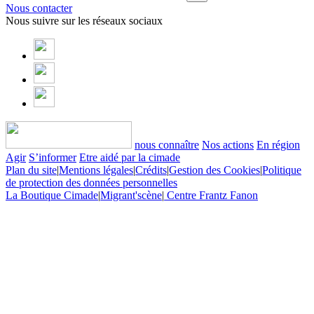
Nous contacter
Nous suivre sur les réseaux sociaux
nous connaître
Nos actions
En région
Agir
S’informer
Etre aidé par la cimade
Plan du site
|
Mentions légales
|
Crédits
|
Gestion des Cookies
|
Politique
de protection des données personnelles
La Boutique Cimade
|
Migrant'scène
|
Centre Frantz Fanon