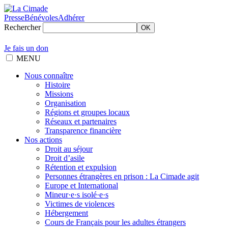
Presse
Bénévoles
Adhérer
Rechercher
OK
Je fais un don
MENU
Nous connaître
Histoire
Missions
Organisation
Régions et groupes locaux
Réseaux et partenaires
Transparence financière
Nos actions
Droit au séjour
Droit d’asile
Rétention et expulsion
Personnes étrangères en prison : La Cimade agit
Europe et International
Mineur·e·s isolé·e·s
Victimes de violences
Hébergement
Cours de Français pour les adultes étrangers