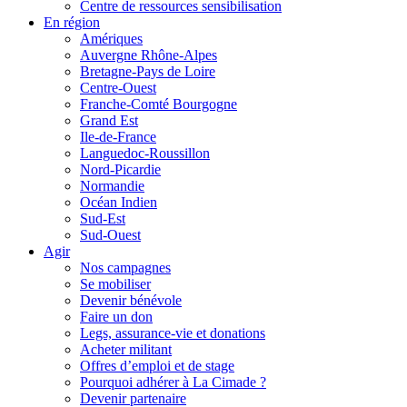
Centre de ressources sensibilisation
En région
Amériques
Auvergne Rhône-Alpes
Bretagne-Pays de Loire
Centre-Ouest
Franche-Comté Bourgogne
Grand Est
Ile-de-France
Languedoc-Roussillon
Nord-Picardie
Normandie
Océan Indien
Sud-Est
Sud-Ouest
Agir
Nos campagnes
Se mobiliser
Devenir bénévole
Faire un don
Legs, assurance-vie et donations
Acheter militant
Offres d’emploi et de stage
Pourquoi adhérer à La Cimade ?
Devenir partenaire