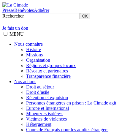
Presse
Bénévoles
Adhérer
Rechercher
OK
Je fais un don
MENU
Nous connaître
Histoire
Missions
Organisation
Régions et groupes locaux
Réseaux et partenaires
Transparence financière
Nos actions
Droit au séjour
Droit d’asile
Rétention et expulsion
Personnes étrangères en prison : La Cimade agit
Europe et International
Mineur·e·s isolé·e·s
Victimes de violences
Hébergement
Cours de Français pour les adultes étrangers