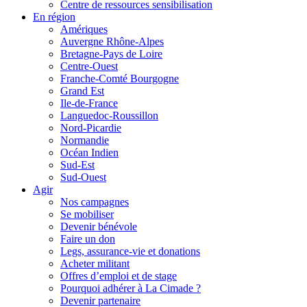
Centre de ressources sensibilisation
En région
Amériques
Auvergne Rhône-Alpes
Bretagne-Pays de Loire
Centre-Ouest
Franche-Comté Bourgogne
Grand Est
Ile-de-France
Languedoc-Roussillon
Nord-Picardie
Normandie
Océan Indien
Sud-Est
Sud-Ouest
Agir
Nos campagnes
Se mobiliser
Devenir bénévole
Faire un don
Legs, assurance-vie et donations
Acheter militant
Offres d’emploi et de stage
Pourquoi adhérer à La Cimade ?
Devenir partenaire