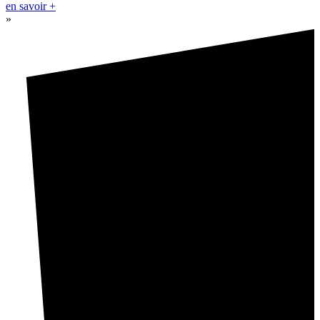
en savoir +
»