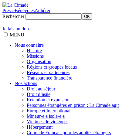
Presse
Bénévoles
Adhérer
Rechercher
OK
Je fais un don
MENU
Nous connaître
Histoire
Missions
Organisation
Régions et groupes locaux
Réseaux et partenaires
Transparence financière
Nos actions
Droit au séjour
Droit d’asile
Rétention et expulsion
Personnes étrangères en prison : La Cimade agit
Europe et International
Mineur·e·s isolé·e·s
Victimes de violences
Hébergement
Cours de Français pour les adultes étrangers