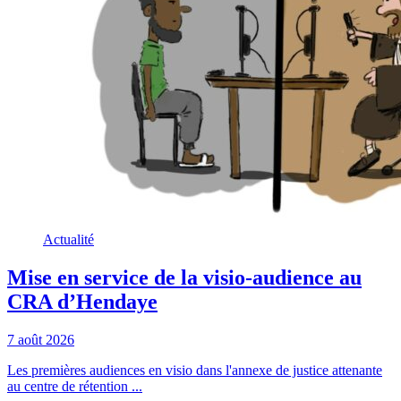
Actualité
Mise en service de la visio-audience au
CRA d’Hendaye
7 août 2026
Les premières audiences en visio dans l'annexe de justice attenante
au centre de rétention ...