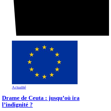
Actualité
Drame de Ceuta : jusqu’où ira
l’indignité ?