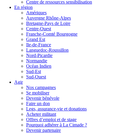
Centre de ressources sensibilisation
En région
Amériques
Auvergne Rhône-Alpes
Bretagne-Pays de Loire
Centre-Ouest
Franche-Comté Bourgogne
Grand Est
Ile-de-France
Languedoc-Roussillon
Nord-Picardie
Normandie
Océan Indien
Sud-Est
Sud-Ouest
Agir
Nos campagnes
Se mobiliser
Devenir bénévole
Faire un don
Legs, assurance-vie et donations
Acheter militant
Offres d’emploi et de stage
Pourquoi adhérer à La Cimade ?
Devenir partenaire