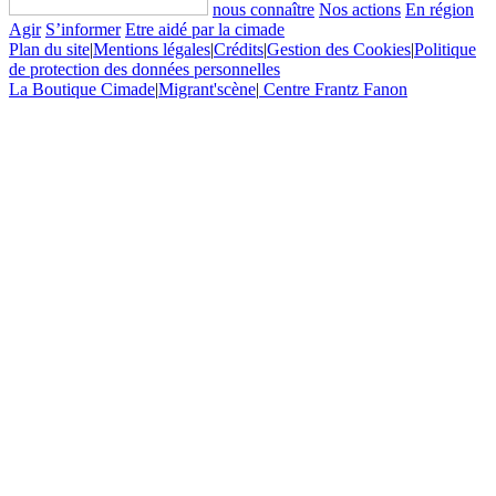
nous connaître
Nos actions
En région
Agir
S’informer
Etre aidé par la cimade
Plan du site
|
Mentions légales
|
Crédits
|
Gestion des Cookies
|
Politique
de protection des données personnelles
La Boutique Cimade
|
Migrant'scène
|
Centre Frantz Fanon