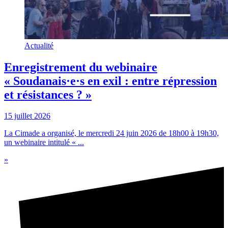
Actualité
Enregistrement du webinaire
« Soudanais·e·s en exil : entre répression
et résistances ? »
15 juillet 2026
La Cimade a organisé, le mercredi 24 juin 2026 de 18h00 à 19h30,
un webinaire intitulé « ...
»