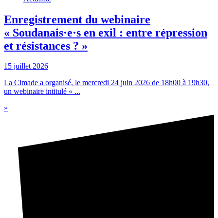
Enregistrement du webinaire
« Soudanais·e·s en exil : entre répression
et résistances ? »
15 juillet 2026
La Cimade a organisé, le mercredi 24 juin 2026 de 18h00 à 19h30,
un webinaire intitulé « ...
»