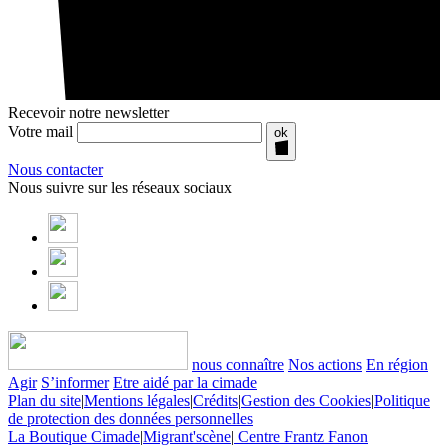
Recevoir notre newsletter
Votre mail
ok
Nous contacter
Nous suivre sur les réseaux sociaux
nous connaître
Nos actions
En région
Agir
S’informer
Etre aidé par la cimade
Plan du site
|
Mentions légales
|
Crédits
|
Gestion des Cookies
|
Politique
de protection des données personnelles
La Boutique Cimade
|
Migrant'scène
|
Centre Frantz Fanon