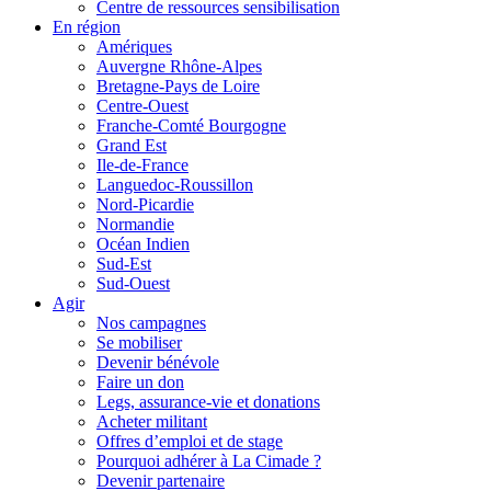
Centre de ressources sensibilisation
En région
Amériques
Auvergne Rhône-Alpes
Bretagne-Pays de Loire
Centre-Ouest
Franche-Comté Bourgogne
Grand Est
Ile-de-France
Languedoc-Roussillon
Nord-Picardie
Normandie
Océan Indien
Sud-Est
Sud-Ouest
Agir
Nos campagnes
Se mobiliser
Devenir bénévole
Faire un don
Legs, assurance-vie et donations
Acheter militant
Offres d’emploi et de stage
Pourquoi adhérer à La Cimade ?
Devenir partenaire