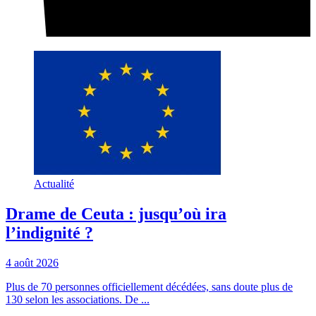
Actualité
Drame de Ceuta : jusqu’où ira
l’indignité ?
4 août 2026
Plus de 70 personnes officiellement décédées, sans doute plus de
130 selon les associations. De ...