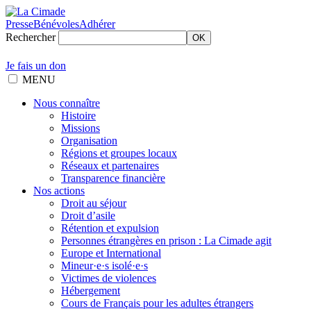
Presse
Bénévoles
Adhérer
Rechercher
OK
Je fais un don
MENU
Nous connaître
Histoire
Missions
Organisation
Régions et groupes locaux
Réseaux et partenaires
Transparence financière
Nos actions
Droit au séjour
Droit d’asile
Rétention et expulsion
Personnes étrangères en prison : La Cimade agit
Europe et International
Mineur·e·s isolé·e·s
Victimes de violences
Hébergement
Cours de Français pour les adultes étrangers