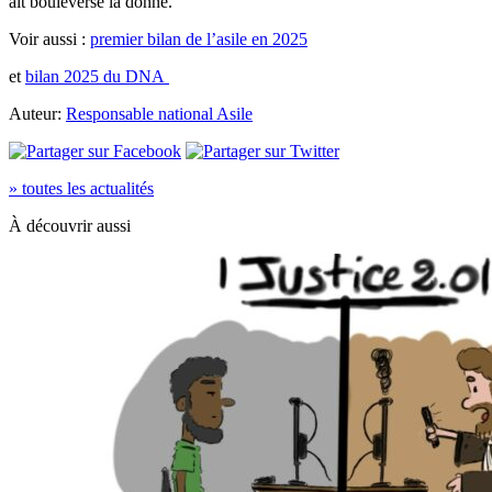
ait bouleversé la donne.
Voir aussi :
premier bilan de l’asile en 2025
et
bilan 2025 du DNA
Auteur:
Responsable national Asile
» toutes les actualités
À découvrir aussi