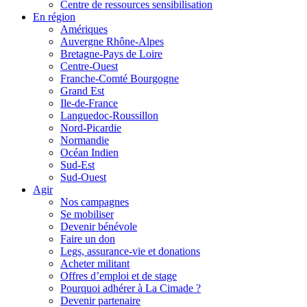
Centre de ressources sensibilisation
En région
Amériques
Auvergne Rhône-Alpes
Bretagne-Pays de Loire
Centre-Ouest
Franche-Comté Bourgogne
Grand Est
Ile-de-France
Languedoc-Roussillon
Nord-Picardie
Normandie
Océan Indien
Sud-Est
Sud-Ouest
Agir
Nos campagnes
Se mobiliser
Devenir bénévole
Faire un don
Legs, assurance-vie et donations
Acheter militant
Offres d’emploi et de stage
Pourquoi adhérer à La Cimade ?
Devenir partenaire