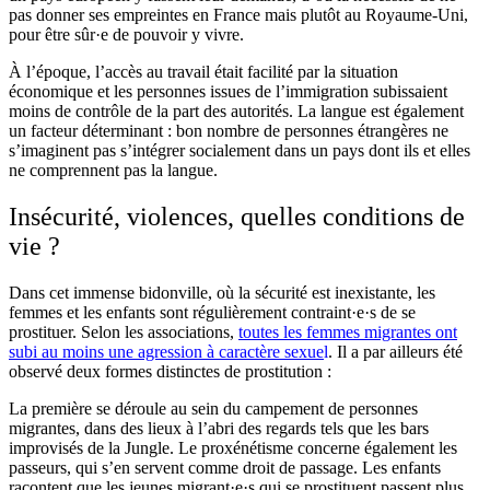
pas donner ses empreintes en France mais plutôt au Royaume-Uni,
pour être sûr·e de pouvoir y vivre.
À l’époque, l’accès au travail était facilité par la situation
économique et les personnes issues de l’immigration subissaient
moins de contrôle de la part des autorités. La langue est également
un facteur déterminant : bon nombre de personnes étrangères ne
s’imaginent pas s’intégrer socialement dans un pays dont ils et elles
ne comprennent pas la langue.
Insécurité, violences, quelles conditions de
vie ?
Dans cet immense bidonville, où la sécurité est inexistante, les
femmes et les enfants sont régulièrement contraint·e·s de se
prostituer. Selon les associations,
toutes les femmes migrantes ont
subi au moins une agression à caractère sexue
l
. Il a par ailleurs été
observé deux formes distinctes de prostitution :
La première se déroule au sein du campement de personnes
migrantes, dans des lieux à l’abri des regards tels que les bars
improvisés de la Jungle. Le proxénétisme concerne également les
passeurs, qui s’en servent comme droit de passage. Les enfants
racontent que les jeunes migrant·e·s qui se prostituent passent plus