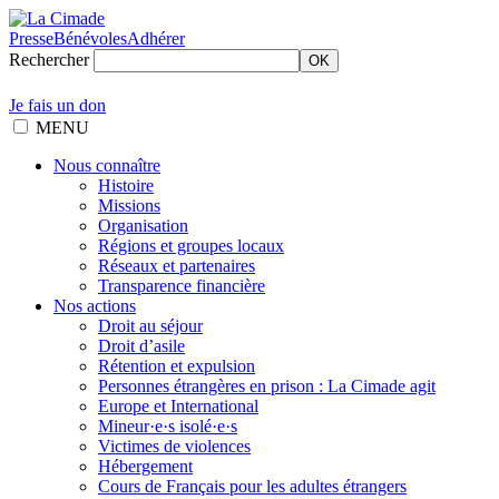
Presse
Bénévoles
Adhérer
Rechercher
OK
Je fais un don
MENU
Nous connaître
Histoire
Missions
Organisation
Régions et groupes locaux
Réseaux et partenaires
Transparence financière
Nos actions
Droit au séjour
Droit d’asile
Rétention et expulsion
Personnes étrangères en prison : La Cimade agit
Europe et International
Mineur·e·s isolé·e·s
Victimes de violences
Hébergement
Cours de Français pour les adultes étrangers