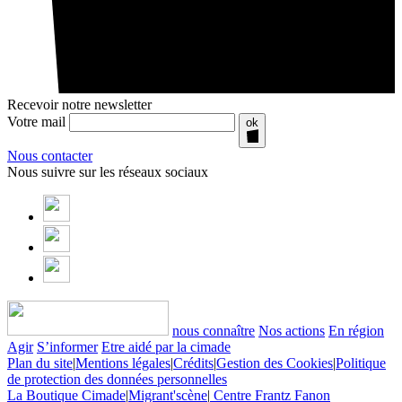
Recevoir notre newsletter
Votre mail
ok
Nous contacter
Nous suivre sur les réseaux sociaux
nous connaître
Nos actions
En région
Agir
S’informer
Etre aidé par la cimade
Plan du site
|
Mentions légales
|
Crédits
|
Gestion des Cookies
|
Politique
de protection des données personnelles
La Boutique Cimade
|
Migrant'scène
|
Centre Frantz Fanon