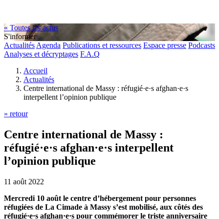
« Toutes les actus
S'informer
Actualités
Agenda
Publications et ressources
Espace presse
Podcasts
Analyses et décryptages
F.A.Q
Accueil
Actualités
Centre international de Massy : réfugié·e·s afghan·e·s
interpellent l’opinion publique
» retour
Centre international de Massy :
réfugié·e·s afghan·e·s interpellent
l’opinion publique
11 août 2022
Mercredi 10 août le centre d’hébergement pour personnes
réfugiées de La Cimade à Massy s’est mobilisé, aux côtés des
réfugié·e·s afghan·e·s pour commémorer le triste anniversaire