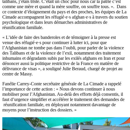
talibans, j’étais triste. C’était un choc pour nous car la patrie c’est
comme une mère et quand la mère souffre, on souffre tous. ». Dans
ce contexte d’éloignement du pays et des proches, les équipes de La
Cimade accompagnent les réfugié·e·s afghan·e·s à travers du soutien
psychologique et dans leurs démarches administratives de
réunification familiale.
« L’idée de faire des banderoles et de témoigner à la presse est
venue des réfugié·e·s pour continuer à lutter ici, pour que
l’Afghanistan ne tombe pas dans l’oubli, pour parler de la violence
des Talibans et de la violence de l’exil, notamment des traitement
inhumains et dégradants subis par les exilés afghans en Iran et pour
dénoncer aussi la politique restrictive de la France en matière de
délivrance de visas », a souligné Julie Beraud, chargé de projet au
centre de Massy.
Fanélie Carrey-Conte secrétaire générale de La Cimade a rappelé
l’importance de cette action : « Nous devons continuer à nous
mobiliser pour l’Afghanistan. Au-delà des efforts déjà consentis, il
faut d’urgence simplifier et accélérer le traitement des demandes de
réunification familiale, en déployant notamment davantage de
moyens pour l’instruction des dossiers. »