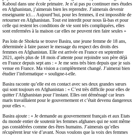
Kaboul dans une école primaire. Je n’ai pas pu continuer mes études
en Afghanistan, j’aimerais bien les reprendre. J’aimerais devenir
enseignante ici… Aujourd’hui, pour les femmes, il est impossible de
retourner en Afghanistan. Tout est interdit pour nous là-bas et pour
celle qui restent les conditions de vie sont très compliquées, elles
sont enfermées à la maison car elles ne peuvent rien faire seules »
Pas loin de Shokria se trouve Basira, une jeune femme de 18 ans,
déterminée à faire passer le message du respect des droits des
femmes en Afghanistan. Elle est arrivée en France en septembre
2021, après plus de 18 mois d’attente pour rejoindre son père déjà
en France depuis sept ans : « Je me sens très bien depuis que je suis
venue en France. Ma vision a complètement changé. J’aimerai bien
étudier l’informatique » souligne-t-elle.
Basira raconte qu’elle est en contact avec ses deux grandes sœurs
qui sont toujours en Afghanistan : « C’est très difficile pour elles de
quitter l’Afghanistan pour l’instant. Elles ont déménagé car leurs
maris travaillaient pour le gouvernement et c’était devenu dangereux
pour elles ».
Basira ajoute : « Je demande au gouvernement français et aux Etats
du monde entier de soutenir les femmes afghanes qui ne sont même
pas considérées comme des êtres humains. J’aimerais qu’elles
récupèrent leur vie d’avant. Nous voulons que la voix des femmes