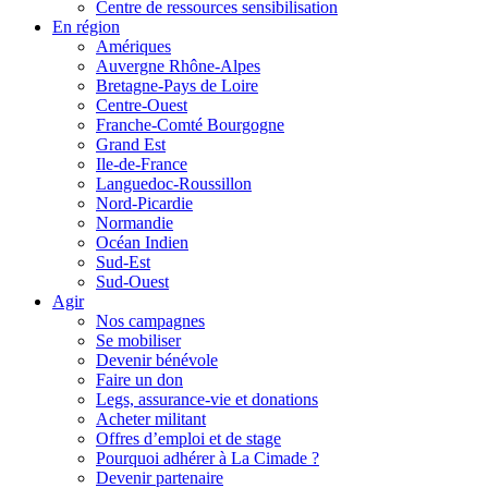
Centre de ressources sensibilisation
En région
Amériques
Auvergne Rhône-Alpes
Bretagne-Pays de Loire
Centre-Ouest
Franche-Comté Bourgogne
Grand Est
Ile-de-France
Languedoc-Roussillon
Nord-Picardie
Normandie
Océan Indien
Sud-Est
Sud-Ouest
Agir
Nos campagnes
Se mobiliser
Devenir bénévole
Faire un don
Legs, assurance-vie et donations
Acheter militant
Offres d’emploi et de stage
Pourquoi adhérer à La Cimade ?
Devenir partenaire