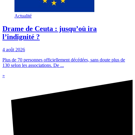
Actualité
Drame de Ceuta : jusqu’où ira
l’indignité ?
4 août 2026
Plus de 70 personnes officiellement décédées, sans doute plus de
130 selon les associations. De ...
»