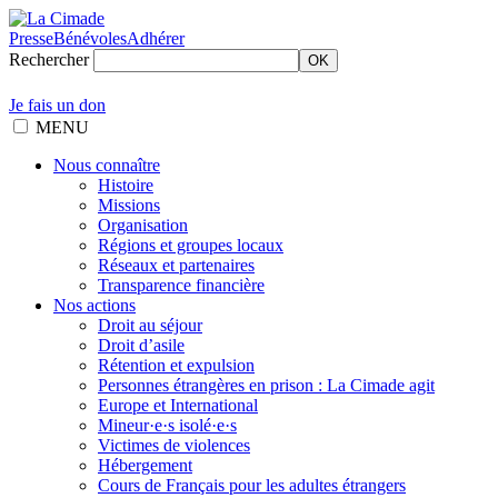
Presse
Bénévoles
Adhérer
Rechercher
OK
Je fais un don
MENU
Nous connaître
Histoire
Missions
Organisation
Régions et groupes locaux
Réseaux et partenaires
Transparence financière
Nos actions
Droit au séjour
Droit d’asile
Rétention et expulsion
Personnes étrangères en prison : La Cimade agit
Europe et International
Mineur·e·s isolé·e·s
Victimes de violences
Hébergement
Cours de Français pour les adultes étrangers