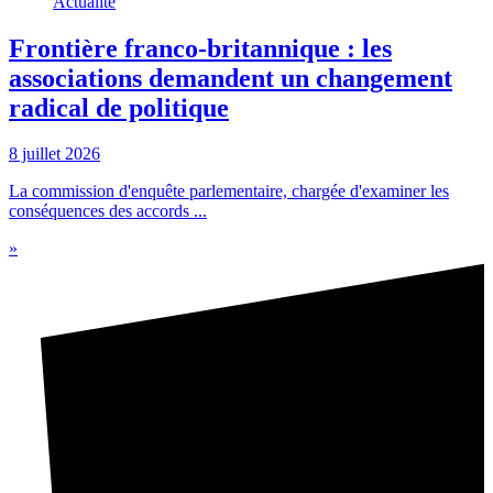
Actualité
Frontière franco-britannique : les
associations demandent un changement
radical de politique
8 juillet 2026
La commission d'enquête parlementaire, chargée d'examiner les
conséquences des accords ...
»