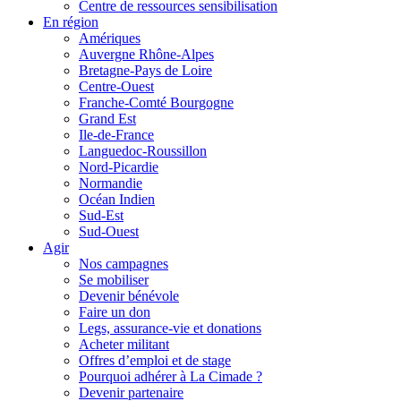
Centre de ressources sensibilisation
En région
Amériques
Auvergne Rhône-Alpes
Bretagne-Pays de Loire
Centre-Ouest
Franche-Comté Bourgogne
Grand Est
Ile-de-France
Languedoc-Roussillon
Nord-Picardie
Normandie
Océan Indien
Sud-Est
Sud-Ouest
Agir
Nos campagnes
Se mobiliser
Devenir bénévole
Faire un don
Legs, assurance-vie et donations
Acheter militant
Offres d’emploi et de stage
Pourquoi adhérer à La Cimade ?
Devenir partenaire