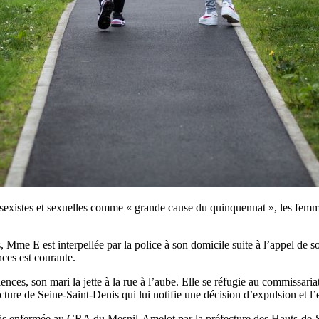
ces sexistes et sexuelles comme « grande cause du quinquennat », les fem
 Mme E est interpellée par la police à son domicile suite à l’appel de so
nces est courante.
ces, son mari la jette à la rue à l’aube. Elle se réfugie au commissaria
réfecture de Seine-Saint-Denis qui lui notifie une décision d’expulsion 
 enfermée au CRA du Mesnil-Amelot par la préfecture des Hauts-de-Sein