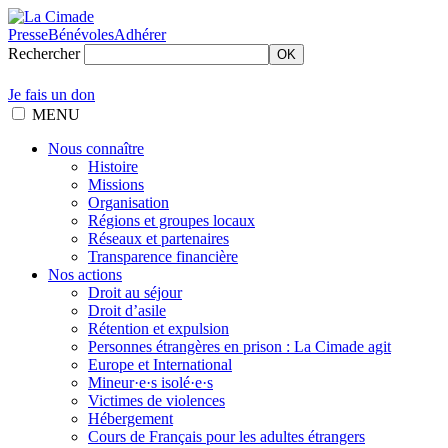
Presse
Bénévoles
Adhérer
Rechercher
OK
Je fais un don
MENU
Nous connaître
Histoire
Missions
Organisation
Régions et groupes locaux
Réseaux et partenaires
Transparence financière
Nos actions
Droit au séjour
Droit d’asile
Rétention et expulsion
Personnes étrangères en prison : La Cimade agit
Europe et International
Mineur·e·s isolé·e·s
Victimes de violences
Hébergement
Cours de Français pour les adultes étrangers