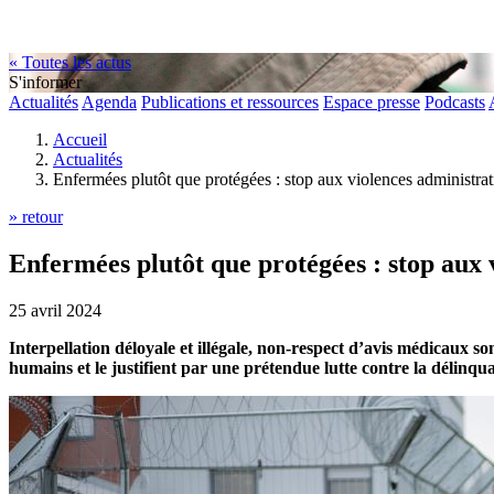
« Toutes les actus
S'informer
Actualités
Agenda
Publications et ressources
Espace presse
Podcasts
Accueil
Actualités
Enfermées plutôt que protégées : stop aux violences administrat
» retour
Enfermées plutôt que protégées : stop aux 
25 avril 2024
Interpellation déloyale et illégale, non-respect d’avis médicaux s
humains et le justifient par une prétendue lutte contre la délinqu