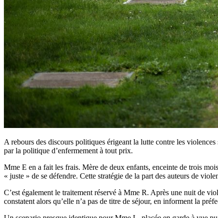
A rebours des discours politiques érigeant la lutte contre les violen
par la politique d’enfermement à tout prix.
Mme E en a fait les frais. Mère de deux enfants, enceinte de trois mois,
« juste » de se défendre. Cette stratégie de la part des auteurs de viole
C’est également le traitement réservé à Mme R. Après une nuit de violen
constatent alors qu’elle n’a pas de titre de séjour, en informent la p
Un scenario presque identique pour Mme L. placée en garde à vue puis