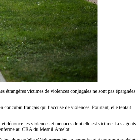
mes étrangères victimes de violences conjugales ne sont pas épargnées
n concubin français qui l’accuse de violences. Pourtant, elle tentait
t et dénonce les violences et menaces dont elle est victime. Les agents
et l’enferme au CRA du Mesnil-Amelot.
e alors qu’elle s’était présentée au commissariat pour porter plainte