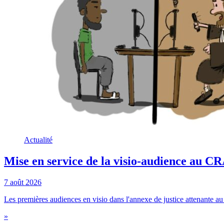
Actualité
Mise en service de la visio-audience au 
7 août 2026
Les premières audiences en visio dans l'annexe de justice attenante au c
»