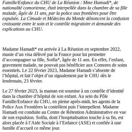
Famille/Enfance du CHU de La Réunion :
Mme Hamadi*, de
nationalité comorienne, était interpellée dans la chambre de sa fille
malade, âgée de 11 ans, par la police aux frontières pour être
expulsée. La Cimade et Médecins du Monde dénoncent la confusion
croissante entre le soin et le contrôle migratoire et demande des
explications au CHU.
Madame Hamadi* est arrivée à La Réunion en septembre 2022,
munie d’un visa délivré par la France pour lui permettre
d’accompagner sa fille, Soifia*, âgée de 11 ans. En effet, l’enfant,
gravement malade, ne pouvait pas bénéficier aux Comores de soins
essentiels. Le 22 février 2023, Madame Hamadi s’absente de
l’hôpital, et fait l’objet d’un signalement par le CHU dès le
lendemain, 23 février.
Le 27 février 2023, la maman est soumise à un contrôle d’identité
dans la chambre d’hôpital de son enfant. Au sein du Pôle
Famille/Enfance du CHU, en pleine après-midi, les agents de la
Police Aux Frontières la contrôlent puis l’interpellent. Madame
Hamadi est conduite au Centre de Rétention Administrative en vue
de son expulsion. Soifia, dont l’hospitalisation touche à sa fin, est
alors placée à l’Aide Sociale à l’Enfance (ASE) et confiée à une
famille d’accueil ce même jour.