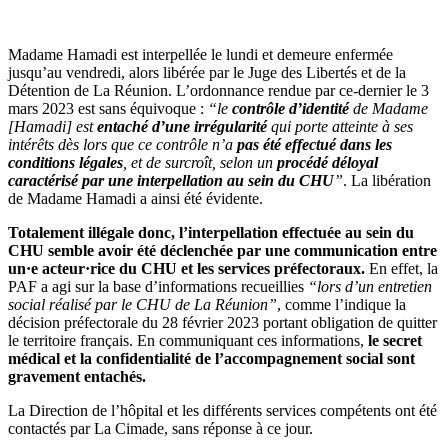
Madame Hamadi est interpellée le lundi et demeure enfermée
jusqu’au vendredi, alors libérée par le Juge des Libertés et de la
Détention de La Réunion. L’ordonnance rendue par ce-dernier le 3
mars 2023 est sans équivoque :
“le
contrôle d’identité
de Madame
[Hamadi] est
entaché d’une irrégularité
qui porte atteinte à ses
intérêts dès lors que ce contrôle n’a
pas été effectué dans les
conditions légales
, et de surcroît, selon un
procédé déloyal
caractérisé par une interpellation au sein du CHU
”
. La libération
de Madame Hamadi a ainsi été évidente.
Totalement illégale donc, l’interpellation effectuée au sein du
CHU semble avoir été déclenchée par une communication entre
un·e acteur·rice du CHU et les services préfectoraux.
En effet, la
PAF a agi sur la base d’informations recueillies
“lors d’un entretien
social réalisé par le CHU de La Réunion”
, comme l’indique la
décision préfectorale du 28 février 2023 portant obligation de quitter
le territoire français. En communiquant ces informations,
le secret
médical et la confidentialité de l’accompagnement social sont
gravement entachés.
La Direction de l’hôpital et les différents services compétents ont été
contactés par La Cimade, sans réponse à ce jour.