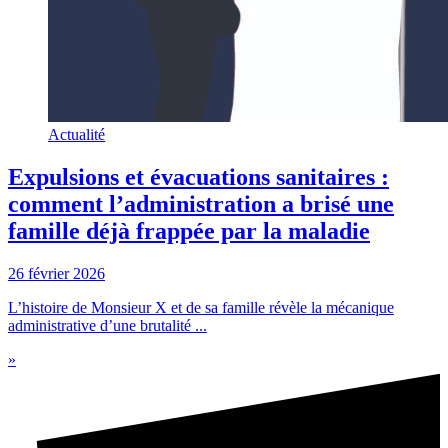
Actualité
Expulsions et évacuations sanitaires :
comment l’administration a brisé une
famille déjà frappée par la maladie
26 février 2026
L’histoire de Monsieur X et de sa famille révèle la mécanique
administrative d’une brutalité ...
»