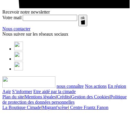
Recevoir notre newsletter
Votre mail
ok
Nous contacter
Nous suivre sur les réseaux sociaux
nous connaître
Nos actions
En région
Agir
S’informer
Etre aidé par la cimade
Plan du site
|
Mentions légales
|
Crédits
|
Gestion des Cookies
|
Politique
de protection des données personnelles
La Boutique Cimade
|
Migrant'scène
|
Centre Frantz Fanon