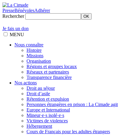
Presse
Bénévoles
Adhérer
Rechercher
OK
Je fais un don
MENU
Nous connaître
Histoire
Missions
Organisation
Régions et groupes locaux
Réseaux et partenaires
Transparence financière
Nos actions
Droit au séjour
Droit d’asile
Rétention et expulsion
Personnes étrangères en prison : La Cimade agit
Europe et International
Mineur·e·s isolé·e·s
Victimes de violences
Hébergement
Cours de Français pour les adultes étrangers