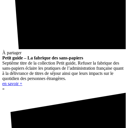
À partager
Petit guide – La fabrique des sans-papiers
Septième titre de la collection Petit guide, Refuser la fabrique des
sans-papiers éclaire les pratiques de l’administration française quant
à la délivrance de titres de séjour ainsi que leurs impacts sur le
quotidien des personnes étrangères.
en savoir +
»