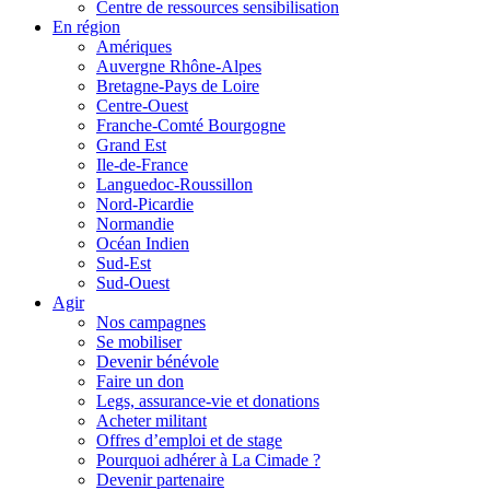
Centre de ressources sensibilisation
En région
Amériques
Auvergne Rhône-Alpes
Bretagne-Pays de Loire
Centre-Ouest
Franche-Comté Bourgogne
Grand Est
Ile-de-France
Languedoc-Roussillon
Nord-Picardie
Normandie
Océan Indien
Sud-Est
Sud-Ouest
Agir
Nos campagnes
Se mobiliser
Devenir bénévole
Faire un don
Legs, assurance-vie et donations
Acheter militant
Offres d’emploi et de stage
Pourquoi adhérer à La Cimade ?
Devenir partenaire