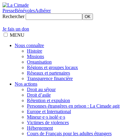
Presse
Bénévoles
Adhérer
Rechercher
OK
Je fais un don
MENU
Nous connaître
Histoire
Missions
Organisation
Régions et groupes locaux
Réseaux et partenaires
Transparence financière
Nos actions
Droit au séjour
Droit d’asile
Rétention et expulsion
Personnes étrangères en prison : La Cimade agit
Europe et International
Mineur·e·s isolé·e·s
Victimes de violences
Hébergement
Cours de Français pour les adultes étrangers