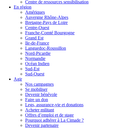
Centre de ressources sensibilisation
En région
Amériques
Auvergne Rhône-Alpes
Bretagne-Pays de Loire
Centre-Ouest
Franche-Comté Bourgogne
Grand Est
Ile-de-France
Languedoc-Roussillon
Nord-Picardie
Normandie
Océan Indien
Sud-Est
Sud-Ouest
Agir
Nos campagnes
Se mobiliser
Devenir bénévole
Faire un don
Legs, assurance-vie et donations
Acheter militant
Offres d’emploi et de stage
Pourquoi adhérer à La Cimade ?
Devenir partenaire