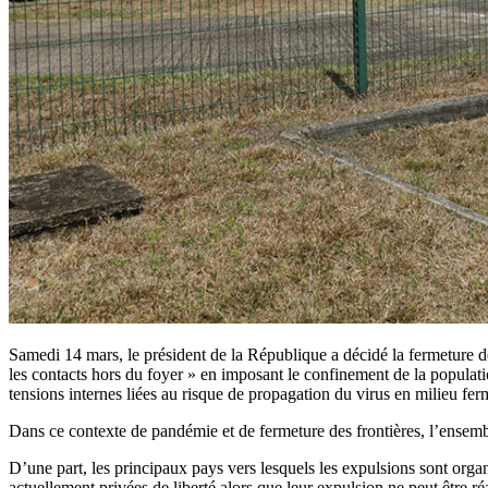
Samedi 14 mars, le président de la République a décidé la fermeture d
les contacts hors du foyer » en imposant le confinement de la populat
tensions internes liées au risque de propagation du virus en milieu fer
Dans ce contexte de pandémie et de fermeture des frontières, l’ensemb
D’une part, les principaux pays vers lesquels les expulsions sont orga
actuellement privées de liberté alors que leur expulsion ne peut être réa