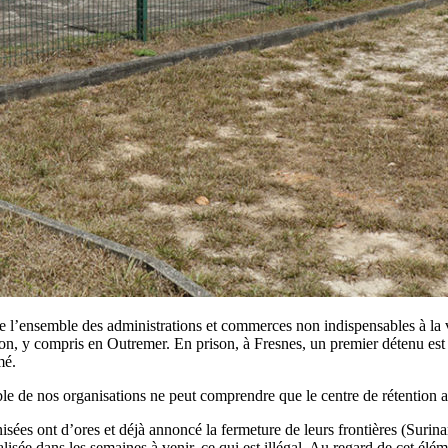
e l’ensemble des administrations et commerces non indispensables à la 
ion, y compris en Outremer. En prison, à Fresnes, un premier détenu est
mé.
le de nos organisations ne peut comprendre que le centre de rétention a
nisées ont d’ores et déjà annoncé la fermeture de leurs frontières (Suri
lisée dans les semaines à venir, ce qui est illégal. Au regard de cet éléme