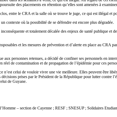
 poursuite des placements en rétention qu’elles sont amenées à examiner
os, entre le CRA et la salle où se trouve le juge, ce qui est illégal et po
un contexte où la possibilité de se défendre est encore plus dégradée.
st inconséquente et totalement décalée des enjeux de santé publique et d
ransposables et les mesures de prévention et d’alerte en place au CRA par
ique aux personnes retenues, a décidé de confiner ses personnels en 
bien réel de contamination et de propagation de l’épidémie pour ces pers
e n’est celui de vouloir vivre une vie meilleure. Elles peuvent être libé
écisions prises par le Président de la République pour lutter contre l’
celui de Guyane.
s de l’Homme – section de Cayenne ; RESF ; SNESUP ; Solidaires Etud