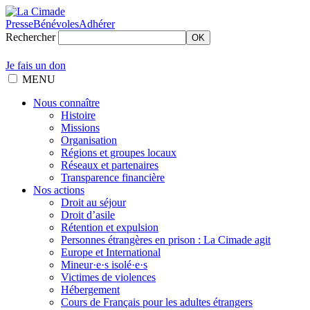
Presse
Bénévoles
Adhérer
Rechercher
OK
Je fais un don
MENU
Nous connaître
Histoire
Missions
Organisation
Régions et groupes locaux
Réseaux et partenaires
Transparence financière
Nos actions
Droit au séjour
Droit d’asile
Rétention et expulsion
Personnes étrangères en prison : La Cimade agit
Europe et International
Mineur·e·s isolé·e·s
Victimes de violences
Hébergement
Cours de Français pour les adultes étrangers