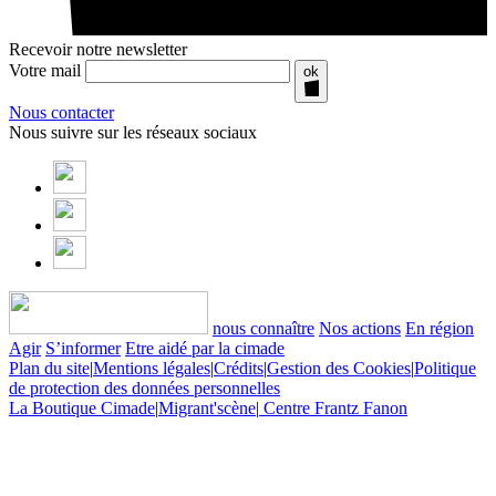
Recevoir notre newsletter
Votre mail
ok
Nous contacter
Nous suivre sur les réseaux sociaux
nous connaître
Nos actions
En région
Agir
S’informer
Etre aidé par la cimade
Plan du site
|
Mentions légales
|
Crédits
|
Gestion des Cookies
|
Politique
de protection des données personnelles
La Boutique Cimade
|
Migrant'scène
|
Centre Frantz Fanon