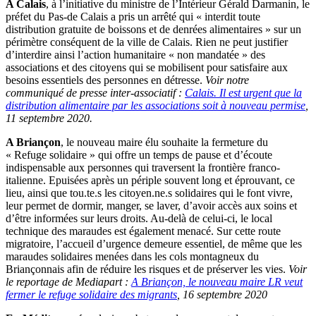
A Calais
, à l’initiative du ministre de l’Intérieur Gérald Darmanin, le
préfet du Pas-de Calais a pris un arrêté qui « interdit toute
distribution gratuite de boissons et de denrées alimentaires » sur un
périmètre conséquent de la ville de Calais. Rien ne peut justifier
d’interdire ainsi l’action humanitaire « non mandatée » des
associations et des citoyens qui se mobilisent pour satisfaire aux
besoins essentiels des personnes en détresse.
Voir notre
communiqué de presse inter-associatif :
Calais. Il est urgent que la
distribution alimentaire par les associations soit à nouveau permise
,
11 septembre 2020.
A Briançon
, le nouveau maire élu souhaite la fermeture du
« Refuge solidaire » qui offre un temps de pause et d’écoute
indispensable aux personnes qui traversent la frontière franco-
italienne. Epuisées après un périple souvent long et éprouvant, ce
lieu, ainsi que tou.te.s les citoyen.ne.s solidaires qui le font vivre,
leur permet de dormir, manger, se laver, d’avoir accès aux soins et
d’être informées sur leurs droits. Au-delà de celui-ci, le local
technique des maraudes est également menacé. Sur cette route
migratoire, l’accueil d’urgence demeure essentiel, de même que les
maraudes solidaires menées dans les cols montagneux du
Briançonnais afin de réduire les risques et de préserver les vies.
Voir
le reportage de Mediapart :
A Briançon, le nouveau maire LR veut
fermer le refuge solidaire des migrants
, 16 septembre 2020