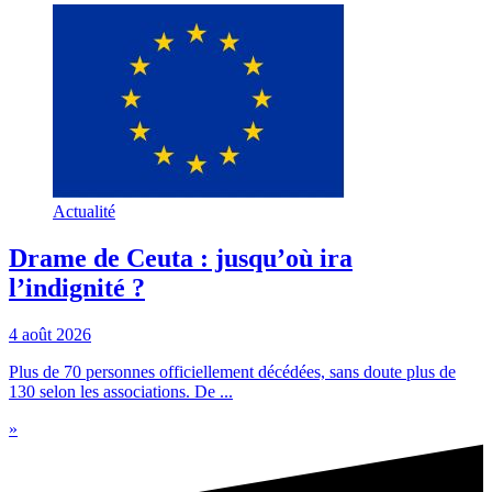
Actualité
Drame de Ceuta : jusqu’où ira
l’indignité ?
4 août 2026
Plus de 70 personnes officiellement décédées, sans doute plus de
130 selon les associations. De ...
»