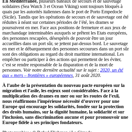
En Méditerranée,
plusieurs bateaux de secours et de sauvetage
solidaires (Sea Watch 3 et Ocean Viking) sont toujours bloqués à
quais par les autorités italiennes dans le port de Porto Empedocle
(Sicile). Tandis que les opérations de secours et de sauvetage ont été
réduites à néant sur certaines périodes de l’été, les drames se
poursuivent en mer. Face aux positions de fermeture et aux jeux de
marchandage interminables auxquels se prêtent les Etats européens,
des personnes rescapées, désespérés de pouvoir être un jour
accueillies dans un port sûr, se jettent par-dessus bord. Le sauvetage
en mer et le débarquement des personnes secourues dans un port sûr
sont des obligations au regard du droit maritime international. Les
empêcher ou participer à des actions qui permettent de les éviter,
c’est se rendre responsable de la disparation et de la mort de
personnes.
Voir notre dernière actualité sur le sujet :
2020, un été
aux « mers – frontières » européennes
, 31 août 2020
.
À l’aube de la présentation du nouveau pacte européen sur la
migration et l’asile, les enjeux sont considérables. Face à la
multiplication des drames en mer ou sur les routes de l’exil,
nous réaffirmons l’impérieuse nécessité d’œuvrer pour une
Europe qui encourage les solidarités, fondée sur la protection
des droits humains, sur la dignité humaine, la solidarité et sur
l’inclusion, sans discrimination aucune et pour promouvoir une
Europe fidèle à ses principes fondateurs.