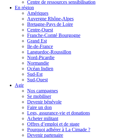
Centre de ressources sensibilisation
En région
Amériques
Auvergne Rhône-Alpes
Bretagne-Pays de Loire
Centre-Ouest
Franche-Comté Bourgogne
Grand Est
Ile-de-France
Languedoc-Roussillon
Nord-Picardie
Normandie
Océan Indien
Sud-Est
Sud-Ouest
Agir
Nos campagnes
Se mobiliser
Devenir bénévole
Faire un don
Legs, assurance-vie et donations
Acheter militant
Offres d’emploi et de stage
Pourquoi adhérer à La Cimade ?
Devenir partenaire