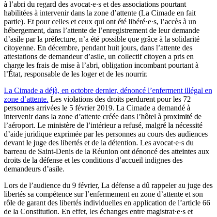
à l’abri du regard des avocat·e·s et des associations pourtant
habilitées à intervenir dans la zone d’attente (La Cimade en fait
partie). Et pour celles et ceux qui ont été libéré·e·s, l’accès à un
hébergement, dans l’attente de l’enregistrement de leur demande
d’asile par la préfecture, n’a été possible que grâce à la solidarité
citoyenne. En décembre, pendant huit jours, dans l’attente des
attestations de demandeur d’asile, un collectif citoyen a pris en
charge les frais de mise à l’abri, obligation incombant pourtant à
l’État, responsable de les loger et de les nourrir.
La Cimade a déjà, en octobre dernier, dénoncé l’enferment illégal en
zone d’attente.
Les violations des droits perdurent pour les 72
personnes arrivées le 5 février 2019. La Cimade a demandé à
intervenir dans la zone d’attente créée dans l’hôtel à proximité de
l’aéroport. Le ministère de l’intérieur a refusé, malgré la nécessité
d’aide juridique exprimée par les personnes au cours des audiences
devant le juge des libertés et de la détention. Les avocat·e·s du
barreau de Saint-Denis de la Réunion ont dénoncé des atteintes aux
droits de la défense et les conditions d’accueil indignes des
demandeurs d’asile.
Lors de l’audience du 9 février, La défense a dû rappeler au juge des
libertés sa compétence sur l’enfermement en zone d’attente et son
rôle de garant des libertés individuelles en application de l’article 66
de la Constitution. En effet, les échanges entre magistrat·e·s et