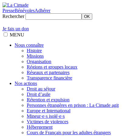
Presse
Bénévoles
Adhérer
Rechercher
OK
Je fais un don
MENU
Nous connaître
Histoire
Missions
Organisation
Régions et groupes locaux
Réseaux et partenaires
Transparence financière
Nos actions
Droit au séjour
Droit d’asile
Rétention et expulsion
Personnes étrangères en prison : La Cimade agit
Europe et International
Mineur·e·s isolé·e·s
Victimes de violences
Hébergement
Cours de Français pour les adultes étrangers