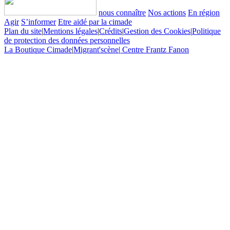
nous connaître
Nos actions
En région
Agir
S’informer
Etre aidé par la cimade
Plan du site
|
Mentions légales
|
Crédits
|
Gestion des Cookies
|
Politique
de protection des données personnelles
La Boutique Cimade
|
Migrant'scène
|
Centre Frantz Fanon