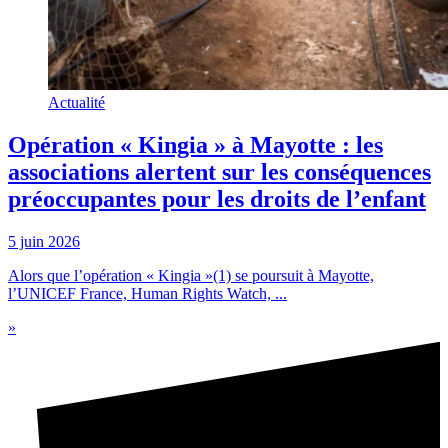
Actualité
Opération « Kingia » à Mayotte : les
associations alertent sur les conséquences
préoccupantes pour les droits de l’enfant
5 juin 2026
Alors que l’opération « Kingia »(1) se poursuit à Mayotte,
l’UNICEF France, Human Rights Watch, ...
»