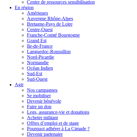
Centre de ressources sensibilisation
En région
Amériques
Auvergne Rhône-Alpes
Bretagne-Pays de Loire
Centre-Ouest
Franche-Comté Bourgogne
Grand Est
Ile-de-France
Languedoc-Roussillon
Nord-Picardie
Normandie
Océan Indien
Sud-Est
Sud-Ouest
Agir
Nos campagnes
Se mobiliser
Devenir bénévole
Faire un don
Legs, assurance-vie et donations
Acheter militant
Offres d’emploi et de stage
Pourquoi adhérer à La Cimade ?
Devenir partenaire