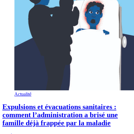
Actualité
Expulsions et évacuations sanitaires :
comment l’administration a brisé une
famille déjà frappée par la maladie