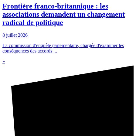
Frontière franco-britannique : les
associations demandent un changement
radical de politique
8 juillet 2026
La commission d'enquête parlementaire, chargée d'examiner les
conséquences des accords ...
»