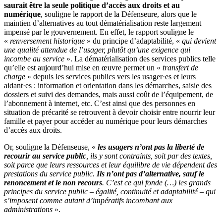
saurait être la seule politique d’accès aux droits et au
numérique
, souligne le rapport de la Défenseure, alors que le
maintien d’alternatives au tout dématérialisation reste largement
impensé par le gouvernement. En effet, le rapport souligne le
«
renversement
historique
» du principe d’adaptabilité, «
qui devient
une qualité attendue de l’usager, plutôt qu’une exigence qui
incombe au service
». La dématérialisation des services publics telle
qu’elle est aujourd’hui mise en œuvre permet un «
transfert de
charge
» depuis les services publics vers les usager·es et leurs
aidant·es : information et orientation dans les démarches, saisie des
dossiers et suivi des demandes, mais aussi coût de l’équipement, de
l’abonnement à internet, etc. C’est ainsi que des personnes en
situation de précarité se retrouvent à devoir choisir entre nourrir leur
famille et payer pour accéder au numérique pour leurs démarches
d’accès aux droits.
Or, souligne la Défenseuse, «
les usagers n’ont pas la liberté de
recourir au service public
, ils y sont contraints, soit par des textes,
soit parce que leurs ressources et leur équilibre de vie dépendent des
prestations du service public.
Ils n’ont pas d’alternative, sauf le
renoncement et le non recours
. C’est ce qui fonde (…) les grands
principes du service public – égalité, continuité et adaptabilité – qui
s’imposent comme autant d’impératifs incombant aux
administrations
».