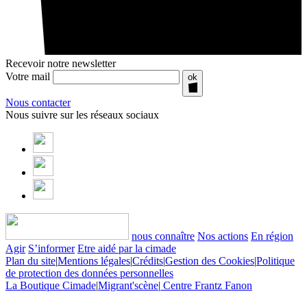
Recevoir notre newsletter
Votre mail
ok
Nous contacter
Nous suivre sur les réseaux sociaux
nous connaître
Nos actions
En région
Agir
S’informer
Etre aidé par la cimade
Plan du site
|
Mentions légales
|
Crédits
|
Gestion des Cookies
|
Politique
de protection des données personnelles
La Boutique Cimade
|
Migrant'scène
|
Centre Frantz Fanon