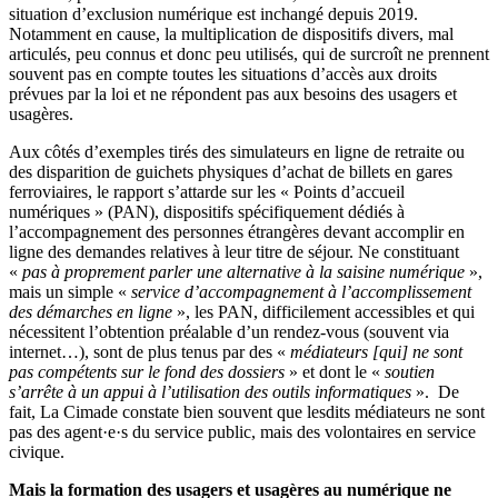
situation d’exclusion numérique est inchangé depuis 2019.
Notamment en cause, la multiplication de dispositifs divers, mal
articulés, peu connus et donc peu utilisés, qui de surcroît ne prennent
souvent pas en compte toutes les situations d’accès aux droits
prévues par la loi et ne répondent pas aux besoins des usagers et
usagères.
Aux côtés d’exemples tirés des simulateurs en ligne de retraite ou
des disparition de guichets physiques d’achat de billets en gares
ferroviaires, le rapport s’attarde sur les « Points d’accueil
numériques » (PAN), dispositifs spécifiquement dédiés à
l’accompagnement des personnes étrangères devant accomplir en
ligne des demandes relatives à leur titre de séjour. Ne constituant
«
pas à proprement parler une alternative à la saisine numérique
»,
mais un simple «
service d’accompagnement à l’accomplissement
des démarches en ligne
», les PAN, difficilement accessibles et qui
nécessitent l’obtention préalable d’un rendez-vous (souvent via
internet…), sont de plus tenus par des «
médiateurs [qui] ne sont
pas compétents sur le fond des dossiers
» et dont le «
soutien
s’arrête à un appui à l’utilisation des outils informatiques
». De
fait, La Cimade constate bien souvent que lesdits médiateurs ne sont
pas des agent·e·s du service public, mais des volontaires en service
civique.
Mais la formation des usagers et usagères au numérique ne