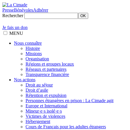
Presse
Bénévoles
Adhérer
Rechercher
OK
Je fais un don
MENU
Nous connaître
Histoire
Missions
Organisation
Régions et groupes locaux
Réseaux et partenaires
Transparence financière
Nos actions
Droit au séjour
Droit d’asile
Rétention et expulsion
Personnes étrangères en prison : La Cimade agit
Europe et International
Mineur·e·s isolé·e·s
Victimes de violences
Hébergement
Cours de Français pour les adultes étrangers