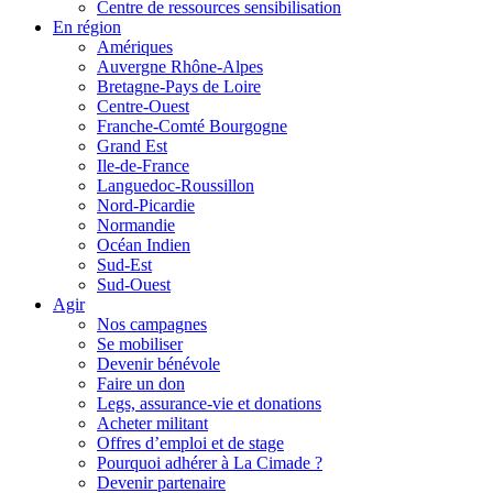
Centre de ressources sensibilisation
En région
Amériques
Auvergne Rhône-Alpes
Bretagne-Pays de Loire
Centre-Ouest
Franche-Comté Bourgogne
Grand Est
Ile-de-France
Languedoc-Roussillon
Nord-Picardie
Normandie
Océan Indien
Sud-Est
Sud-Ouest
Agir
Nos campagnes
Se mobiliser
Devenir bénévole
Faire un don
Legs, assurance-vie et donations
Acheter militant
Offres d’emploi et de stage
Pourquoi adhérer à La Cimade ?
Devenir partenaire