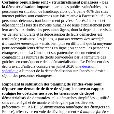
Certaines populations sont « structurellement pénalisées » par
la dématérialisation imposée
: parmi ces publics vulnérables, les
personnes en situation de handicap, alors qu’à peine 40% des sites
internet publics sont conformes aux lois relative à l’accessibilité ; les
personnes détenues, tout bonnement privées d’accès à internet et
dépendant dès lors des moyens humains de leurs établissement pour
leur accès aux droits ; les personnes âgées, dont la dépendance vis-à-
vis de leur entourage et la dépossession de leurs démarches est
renforcée ; mais aussi les jeunes, «
parents pauvres des stratégie
d’inclusion numérique
» mais bien plus en difficulté que la moyenne
pour accomplir leurs démarches en ligne ; ou encore, les personnes
étrangères, dont La Cimade et ses partenaires documentent et
combattent les ruptures de droits provoquées par la fermeture des
guichets en conséquence de la dématérialisation. Le Défenseur des
droits avait d’ailleurs consacré en juillet 2020
une décision
spécifique
à l’impact de la dématérialisation sur l’accès au droit au
séjour des personnes étrangères.
Rappelant la saturation des planning de rendez-vous pour
déposer une demande de titre de séjour, le nouveau rapport
souligne les obstacles nés avec les téléservices de dépôt
dématérialisés de demandes
, tel « démarches simplifiées », utilisé
sans cadre légal et de manière hétérogène par les diverses
préfectures, et l’ANEF (Administration numérique des étrangers en
France), téléservice en voie de développement «
à marche forcée
»