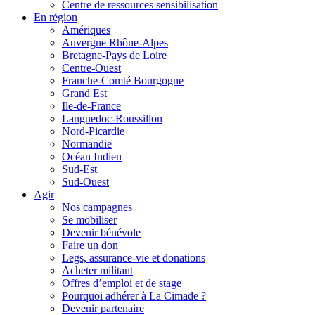
Centre de ressources sensibilisation
En région
Amériques
Auvergne Rhône-Alpes
Bretagne-Pays de Loire
Centre-Ouest
Franche-Comté Bourgogne
Grand Est
Ile-de-France
Languedoc-Roussillon
Nord-Picardie
Normandie
Océan Indien
Sud-Est
Sud-Ouest
Agir
Nos campagnes
Se mobiliser
Devenir bénévole
Faire un don
Legs, assurance-vie et donations
Acheter militant
Offres d’emploi et de stage
Pourquoi adhérer à La Cimade ?
Devenir partenaire