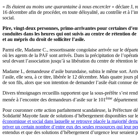
«
Ils étaient au moins une quarantaine à nous encercler
» déclare J, r
16 décembre afin de procéder, en toute déloyalité, au contrôle et à l’i
social.
Pire, vingt-deux personnes, primo-arrivantes pour certaines d’entr
conduites dans les heures qui ont suivis au centre de rétention de 
et au mépris du droit de solliciter l’asile.
Parmi elle, Madame C., ressortissante congolaise arrivée sur le départ
où les agents de la PAF sont arrivés. Dans la précipitation de l’opérat
seul devant l’association jusqu’à sa libération du centre de rétention l
Madame I., demandeuse d’asile burundaise, subira le même sort. Arrivée
l’asile, elle sera, à ce titre, libérée le 12 décembre. Mais quatre jour
de son fils, alors que son intention de demander l’asile était connue de
Divers témoignages recueillis rapportent que la sous-préfète s’est rendue
ème
menée à l’encontre des demandeurs d’asile sur le 101
département es
Pour couronner cette action parfaitement scandaleuse, la Préfecture dé
Solidarité Mayotte faute de solutions d’hébergement disponibles sur le t
économique et social dans laquelle se retrouve placée la majorité dema
priver un certain nombre d’entre eux des seules ressources qui leur pe
entendus et que des solutions d’hébergement d’urgence leur seraient 