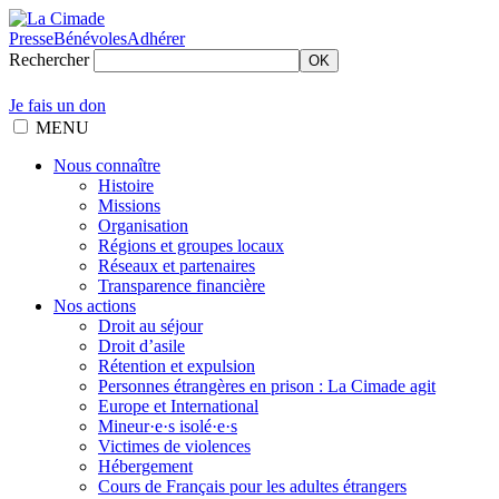
Presse
Bénévoles
Adhérer
Rechercher
OK
Je fais un don
MENU
Nous connaître
Histoire
Missions
Organisation
Régions et groupes locaux
Réseaux et partenaires
Transparence financière
Nos actions
Droit au séjour
Droit d’asile
Rétention et expulsion
Personnes étrangères en prison : La Cimade agit
Europe et International
Mineur·e·s isolé·e·s
Victimes de violences
Hébergement
Cours de Français pour les adultes étrangers