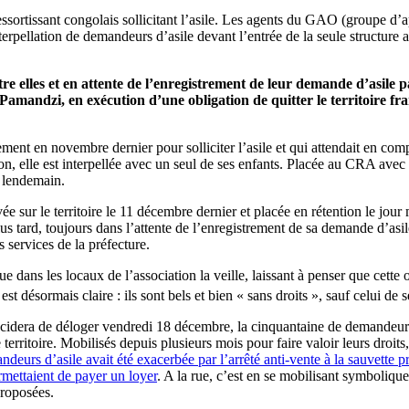
essortissant congolais sollicitant l’asile. Les agents du GAO (groupe d
nterpellation de demandeurs d’asile devant l’entrée de la seule structure
e elles et en attente de l’enregistrement de leur demande d’asile p
Pamandzi, en exécution d’une obligation de quitter le territoire fra
ement en novembre dernier pour solliciter l’asile et qui attendait en co
ion, elle est interpellée avec un seul de ses enfants. Placée au CRA avec
e lendemain.
 sur le territoire le 11 décembre dernier et placée en rétention le jour
s plus tard, toujours dans l’attente de l’enregistrement de sa demande d’a
s services de la préfecture.
 dans les locaux de l’association la veille, laissant à penser que cette o
t désormais claire : ils sont bels et bien « sans droits », sauf celui de se
cidera de déloger vendredi 18 décembre, la cinquantaine de demandeurs d
erritoire. Mobilisés depuis plusieurs mois pour faire valoir leurs droits
ndeurs d’asile avait été exacerbée par l’arrêté anti-vente à la sauvett
rmettaient de payer un loyer
. A la rue, c’est en se mobilisant symboliqu
proposées.