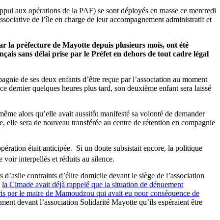
’appui aux opérations de la PAF) se sont déployés en masse ce mercredi
 associative de l’île en charge de leur accompagnement administratif et
ar la préfecture de Mayotte depuis plusieurs mois, ont été
nçais sans délai prise par le Préfet en dehors de tout cadre légal
mpagnie de ses deux enfants d’être reçue par l’association au moment
 ce dernier quelques heures plus tard, son deuxième enfant sera laissé
 même alors qu’elle avait aussitôt manifesté sa volonté de demander
sile, elle sera de nouveau transférée au centre de rétention en compagnie
pération était anticipée. Si un doute subsistait encore, la politique
 voir interpellés et réduits au silence.
’asile contraints d’élire domicile devant le siège de l’association
,
la Cimade avait déjà rappelé que la situation de dénuement
e pris par le maire de Mamoudzou qui avait eu pour conséquence de
ement devant l’association Solidarité Mayotte qu’ils espéraient être