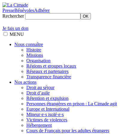
Presse
Bénévoles
Adhérer
Rechercher
OK
Je fais un don
MENU
Nous connaître
Histoire
Missions
Organisation
Régions et groupes locaux
Réseaux et partenaires
Transparence financière
Nos actions
Droit au séjour
Droit d’asile
Rétention et expulsion
Personnes étrangères en prison : La Cimade agit
Europe et International
Mineur·e·s isolé·e·s
Victimes de violences
Hébergement
Cours de Français pour les adultes étrangers