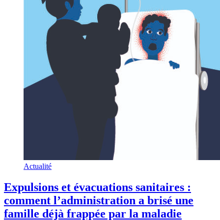
Actualité
Expulsions et évacuations sanitaires :
comment l’administration a brisé une
famille déjà frappée par la maladie