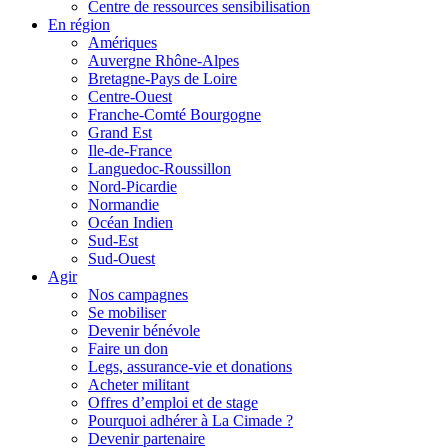
Centre de ressources sensibilisation
En région
Amériques
Auvergne Rhône-Alpes
Bretagne-Pays de Loire
Centre-Ouest
Franche-Comté Bourgogne
Grand Est
Ile-de-France
Languedoc-Roussillon
Nord-Picardie
Normandie
Océan Indien
Sud-Est
Sud-Ouest
Agir
Nos campagnes
Se mobiliser
Devenir bénévole
Faire un don
Legs, assurance-vie et donations
Acheter militant
Offres d’emploi et de stage
Pourquoi adhérer à La Cimade ?
Devenir partenaire