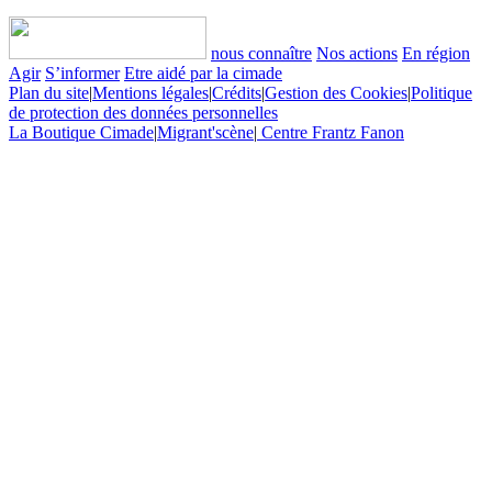
nous connaître
Nos actions
En région
Agir
S’informer
Etre aidé par la cimade
Plan du site
|
Mentions légales
|
Crédits
|
Gestion des Cookies
|
Politique
de protection des données personnelles
La Boutique Cimade
|
Migrant'scène
|
Centre Frantz Fanon