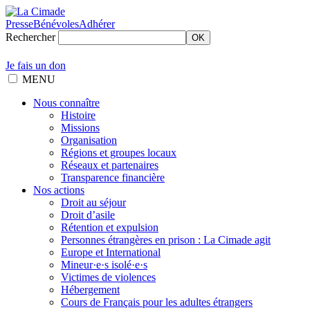
Presse
Bénévoles
Adhérer
Rechercher
OK
Je fais un don
MENU
Nous connaître
Histoire
Missions
Organisation
Régions et groupes locaux
Réseaux et partenaires
Transparence financière
Nos actions
Droit au séjour
Droit d’asile
Rétention et expulsion
Personnes étrangères en prison : La Cimade agit
Europe et International
Mineur·e·s isolé·e·s
Victimes de violences
Hébergement
Cours de Français pour les adultes étrangers