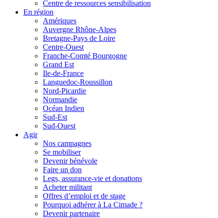
Centre de ressources sensibilisation
En région
Amériques
Auvergne Rhône-Alpes
Bretagne-Pays de Loire
Centre-Ouest
Franche-Comté Bourgogne
Grand Est
Ile-de-France
Languedoc-Roussillon
Nord-Picardie
Normandie
Océan Indien
Sud-Est
Sud-Ouest
Agir
Nos campagnes
Se mobiliser
Devenir bénévole
Faire un don
Legs, assurance-vie et donations
Acheter militant
Offres d’emploi et de stage
Pourquoi adhérer à La Cimade ?
Devenir partenaire