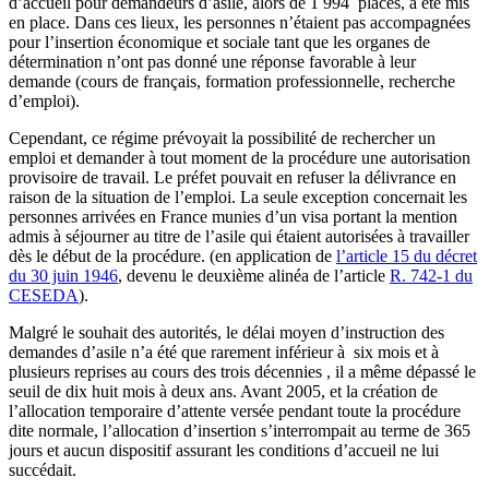
d’accueil pour demandeurs d’asile, alors de 1 994 places, a été mis
en place. Dans ces lieux, les personnes n’étaient pas accompagnées
pour l’insertion économique et sociale tant que les organes de
détermination n’ont pas donné une réponse favorable à leur
demande (cours de français, formation professionnelle, recherche
d’emploi).
Cependant, ce régime prévoyait la possibilité de rechercher un
emploi et demander à tout moment de la procédure une autorisation
provisoire de travail. Le préfet pouvait en refuser la délivrance en
raison de la situation de l’emploi. La seule exception concernait les
personnes arrivées en France munies d’un visa portant la mention
admis à séjourner au titre de l’asile qui étaient autorisées à travailler
dès le début de la procédure. (en application de
l’article 15 du décret
du 30 juin 1946
, devenu le deuxième alinéa de l’article
R. 742-1 du
CESEDA
).
Malgré le souhait des autorités, le délai moyen d’instruction des
demandes d’asile n’a été que rarement inférieur à six mois et à
plusieurs reprises au cours des trois décennies , il a même dépassé le
seuil de dix huit mois à deux ans. Avant 2005, et la création de
l’allocation temporaire d’attente versée pendant toute la procédure
dite normale, l’allocation d’insertion s’interrompait au terme de 365
jours et aucun dispositif assurant les conditions d’accueil ne lui
succédait.