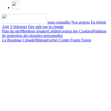
nous connaître
Nos actions
En région
Agir
S’informer
Etre aidé par la cimade
Plan du site
|
Mentions légales
|
Crédits
|
Gestion des Cookies
|
Politique
de protection des données personnelles
La Boutique Cimade
|
Migrant'scène
|
Centre Frantz Fanon