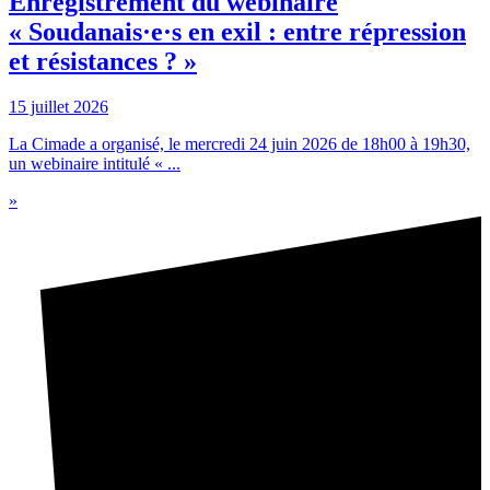
Enregistrement du webinaire
« Soudanais·e·s en exil : entre répression
et résistances ? »
15 juillet 2026
La Cimade a organisé, le mercredi 24 juin 2026 de 18h00 à 19h30,
un webinaire intitulé « ...
»