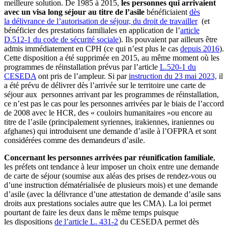
meilleure solution. De 1985 à 2015,
les personnes qui arrivaient
avec un visa long séjour au titre de l’asile
bénéficiaient
dès
la délivrance de l’autorisation de séjour, du droit de travailler
(et
bénéficier des prestations familiales en application de l’
article
D.512-1 du code de sécurité sociale
). Ils pouvaient par ailleurs être
admis immédiatement en CPH (ce qui n’est plus le cas
depuis 2016
).
Cette disposition a été supprimée en 2015, au même moment où les
programmes de réinstallation prévus par l’article
L.520-1 du
CESEDA
ont pris de l’ampleur. Si par
instruction du 23 mai 2023,
il
a été prévu de délivrer dès l’arrivée sur le territoire une carte de
séjour aux personnes arrivant par les programmes de réinstallation,
ce n’est pas le cas pour les personnes arrivées par le biais de l’accord
de 2008 avec le HCR, des « couloirs humanitaires »ou encore au
titre de l’asile (principalement syriennes, irakiennes, iraniennes ou
afghanes) qui introduisent une demande d’asile à l’OFPRA et sont
considérées comme des demandeurs d’asile.
Concernant les personnes arrivées par réunification familiale
,
les préfets ont tendance à leur imposer un choix entre une demande
de carte de séjour (soumise aux aléas des prises de rendez-vous ou
d’une instruction dématérialisée de plusieurs mois) et une demande
d’asile (avec la délivrance d’une attestation de demande d’asile sans
droits aux prestations sociales autre que les CMA). La loi permet
pourtant de faire les deux dans le même temps puisque
les dispositions
de l’article L. 431-2
du CESEDA permet dès