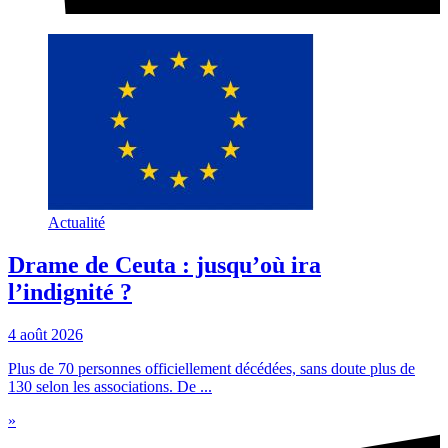
Actualité
Drame de Ceuta : jusqu’où ira
l’indignité ?
4 août 2026
Plus de 70 personnes officiellement décédées, sans doute plus de
130 selon les associations. De ...
»