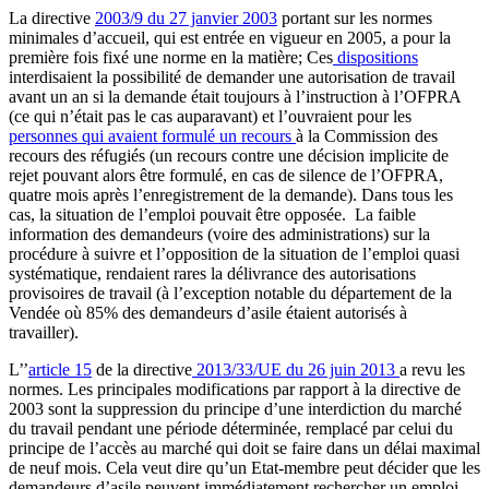
La directive
2003/9 du 27 janvier 2003
portant sur les normes
minimales d’accueil, qui est entrée en vigueur en 2005, a pour la
première fois fixé une norme en la matière; Ces
dispositions
interdisaient la possibilité de demander une autorisation de travail
avant un an si la demande était toujours à l’instruction à l’OFPRA
(ce qui n’était pas le cas auparavant) et l’ouvraient pour les
personnes qui avaient formulé un recours
à la Commission des
recours des réfugiés (un recours contre une décision implicite de
rejet pouvant alors être formulé, en cas de silence de l’OFPRA,
quatre mois après l’enregistrement de la demande). Dans tous les
cas, la situation de l’emploi pouvait être opposée.
La faible
information des demandeurs (voire des administrations) sur la
procédure à suivre et l’opposition de la situation de l’emploi quasi
systématique, rendaient rares la délivrance des autorisations
provisoires de travail (à l’exception notable du département de la
Vendée où 85% des demandeurs d’asile étaient autorisés à
travailler).
L’’
article 15
de la directive
2013/33/UE du 26 juin 2013
a revu les
normes. Les principales modifications par rapport à la directive de
2003 sont la suppression du principe d’une interdiction du marché
du travail pendant une période déterminée, remplacé par celui du
principe de l’accès au marché qui doit se faire dans un délai maximal
de neuf mois. Cela veut dire qu’un Etat-membre peut décider que les
demandeurs d’asile peuvent immédiatement rechercher un emploi,