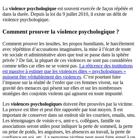
La
violence psychologique
est souvent exercée de façon répétée et
dans la durée. Depuis la loi du 9 juillet 2010, il existe un délit de
violence psychologique.
Comment prouver la violence psychologique ?
Comment prouver les insultes, les propos humiliants, le harcèlement
avec répétition d’accusations imaginaires, la mise à l’écart de toute
vie sociale et administrative alors que tout se passe dans la sphère
privée ? De fait, la plupart de ces violences ne sont pas considérées
comme telles car elles ne se voient pas.
La réticence des institutions
est massive à estimer que les violences dites « psychologiques »
puissent être véritablement des violences
. C’est pourtant faire
l’impasse sur la réalité de l’enfer que ces femmes vivent, sur la
gravité des menaces qui pèsent sur elles et sur les nombreuses
stratégies des conjoints violents qui agissent en toute impunité.
Les
violences psychologiques
doivent être prouvées par la victime.
La preuve est libre et peut être rapportée par tout moyen. Il est
important de conserver dans un endroit sûr les courriers, emails, sms.
Les témoignages de voisin·e·s, ami·e·s, collègues, famille ou
associations seront utiles pour indiquer la perte de sommeil, la perte
ou prise de poids, les angoisses, les absences au travail, la perte de
confiance en soi, etc. La personne victime peut aussi faire appel à un