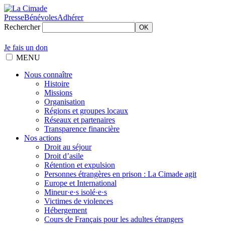
Presse
Bénévoles
Adhérer
Rechercher
OK
Je fais un don
MENU
Nous connaître
Histoire
Missions
Organisation
Régions et groupes locaux
Réseaux et partenaires
Transparence financière
Nos actions
Droit au séjour
Droit d’asile
Rétention et expulsion
Personnes étrangères en prison : La Cimade agit
Europe et International
Mineur·e·s isolé·e·s
Victimes de violences
Hébergement
Cours de Français pour les adultes étrangers