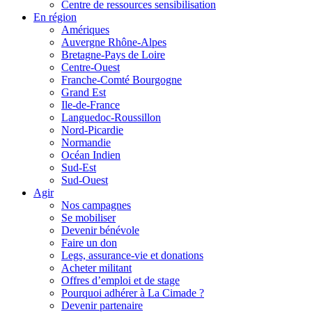
Centre de ressources sensibilisation
En région
Amériques
Auvergne Rhône-Alpes
Bretagne-Pays de Loire
Centre-Ouest
Franche-Comté Bourgogne
Grand Est
Ile-de-France
Languedoc-Roussillon
Nord-Picardie
Normandie
Océan Indien
Sud-Est
Sud-Ouest
Agir
Nos campagnes
Se mobiliser
Devenir bénévole
Faire un don
Legs, assurance-vie et donations
Acheter militant
Offres d’emploi et de stage
Pourquoi adhérer à La Cimade ?
Devenir partenaire